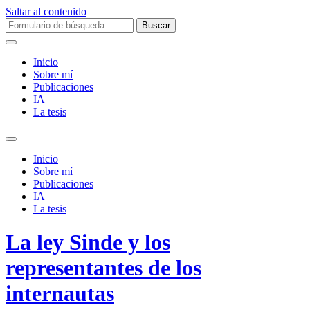
Saltar al contenido
Buscar:
Inicio
Sobre mí­
Publicaciones
IA
La tesis
Alternar
el
Inicio
campo
Sobre mí­
de
Publicaciones
búsqueda
IA
La tesis
La ley Sinde y los
representantes de los
internautas