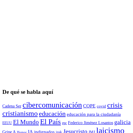
De qué se habla aquí
cibercomunicación
crisis
COPE
Cadena Ser
covid
cristianismo
educación
educación para la ciudadaní­a
El País
El Mundo
galicia
Federico Jiménez Losantos
EEUU
epc
laicismo
Jesucristo
IA
Gripe A
indignados
irak
JMJ
Humor