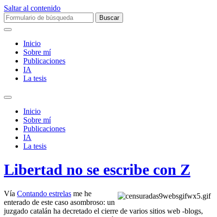
Saltar al contenido
Buscar:
Inicio
Sobre mí­
Publicaciones
IA
La tesis
Alternar
el
Inicio
campo
Sobre mí­
de
Publicaciones
búsqueda
IA
La tesis
Libertad no se escribe con Z
Vía
Contando estrelas
me he
enterado de este caso asombroso: un
juzgado catalán ha decretado el cierre de varios sitios web -blogs,