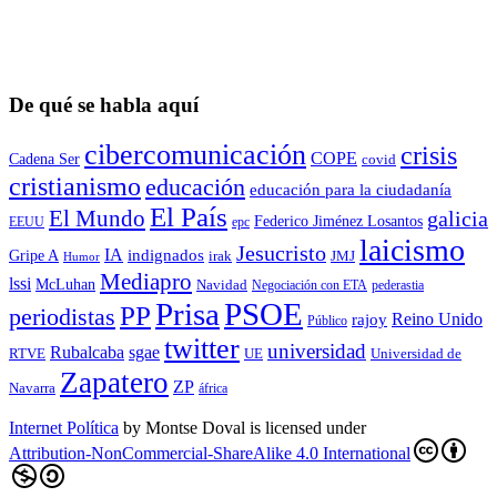
De qué se habla aquí
cibercomunicación
crisis
COPE
Cadena Ser
covid
cristianismo
educación
educación para la ciudadaní­a
El País
El Mundo
galicia
Federico Jiménez Losantos
EEUU
epc
laicismo
Jesucristo
IA
Gripe A
indignados
irak
JMJ
Humor
Mediapro
lssi
McLuhan
Navidad
Negociación con ETA
pederastia
Prisa
PSOE
PP
periodistas
Reino Unido
rajoy
Público
twitter
universidad
sgae
Rubalcaba
RTVE
UE
Universidad de
Zapatero
ZP
Navarra
áfrica
Internet Política
by
Montse Doval
is licensed under
Attribution-NonCommercial-ShareAlike 4.0 International