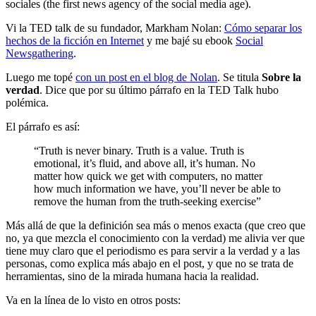
sociales (the first news agency of the social media age).
Vi la TED talk de su fundador, Markham Nolan:
Cómo separar los
hechos de la ficción en Internet
y me bajé su ebook
Social
Newsgathering
.
Luego me topé
con un post en el blog de Nolan
. Se titula
Sobre la
verdad
. Dice que por su último párrafo en la TED Talk hubo
polémica.
El párrafo es así:
“Truth is never binary. Truth is a value. Truth is
emotional, it’s fluid, and above all, it’s human. No
matter how quick we get with computers, no matter
how much information we have, you’ll never be able to
remove the human from the truth-seeking exercise”
Más allá de que la definición sea más o menos exacta (que creo que
no, ya que mezcla el conocimiento con la verdad) me alivia ver que
tiene muy claro que el periodismo es para servir a la verdad y a las
personas, como explica más abajo en el post, y que no se trata de
herramientas, sino de la mirada humana hacia la realidad.
Va en la línea de lo visto en otros posts: