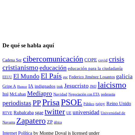
De qué se habla aquí
cibercomunicación
crisis
COPE
Cadena Ser
covid
cristianismo
educación
educación para la ciudadaní­a
El País
El Mundo
galicia
Federico Jiménez Losantos
EEUU
epc
laicismo
Jesucristo
IA
Gripe A
indignados
irak
JMJ
Humor
Mediapro
lssi
McLuhan
Navidad
Negociación con ETA
pederastia
Prisa
PSOE
PP
periodistas
Reino Unido
rajoy
Público
twitter
universidad
sgae
Rubalcaba
RTVE
UE
Universidad de
Zapatero
ZP
Navarra
áfrica
Internet Política
by
Montse Doval
is licensed under