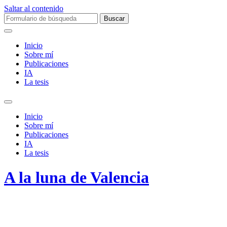
Saltar al contenido
Buscar:
Inicio
Sobre mí­
Publicaciones
IA
La tesis
Alternar
el
Inicio
campo
Sobre mí­
de
Publicaciones
búsqueda
IA
La tesis
A la luna de Valencia