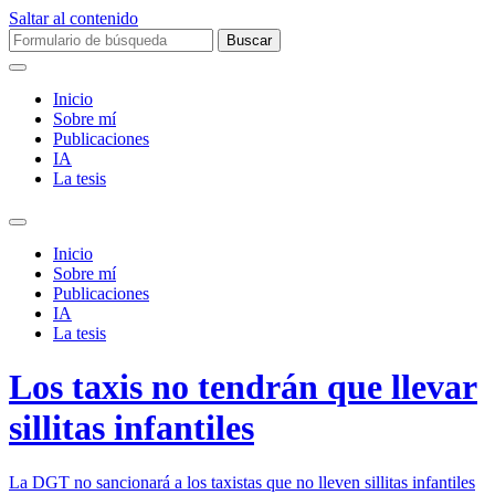
Saltar al contenido
Buscar:
Inicio
Sobre mí­
Publicaciones
IA
La tesis
Alternar
el
Inicio
campo
Sobre mí­
de
Publicaciones
búsqueda
IA
La tesis
Los taxis no tendrán que llevar
sillitas infantiles
La DGT no sancionará a los taxistas que no lleven sillitas infantiles