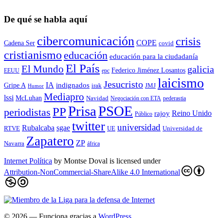
De qué se habla aquí
cibercomunicación
crisis
COPE
Cadena Ser
covid
cristianismo
educación
educación para la ciudadaní­a
El País
El Mundo
galicia
Federico Jiménez Losantos
EEUU
epc
laicismo
Jesucristo
IA
Gripe A
indignados
irak
JMJ
Humor
Mediapro
lssi
McLuhan
Navidad
Negociación con ETA
pederastia
Prisa
PSOE
PP
periodistas
Reino Unido
rajoy
Público
twitter
universidad
sgae
Rubalcaba
RTVE
UE
Universidad de
Zapatero
ZP
Navarra
áfrica
Internet Política
by
Montse Doval
is licensed under
Attribution-NonCommercial-ShareAlike 4.0 International
© 2026
— Funciona gracias a
WordPress