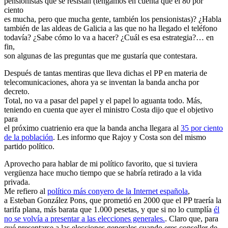
pensionistas que se resistan (tengamos en cuenta que el 80 por
ciento
es mucha, pero que mucha gente, también los pensionistas)? ¿Habla
también de las aldeas de Galicia a las que no ha llegado el teléfono
todavía? ¿Sabe cómo lo va a hacer? ¿Cuál es esa estrategia?… en
fin,
son algunas de las preguntas que me gustaría que contestara.
Después de tantas mentiras que lleva dichas el PP en materia de
telecomunicaciones, ahora ya se inventan la banda ancha por
decreto.
Total, no va a pasar del papel y el papel lo aguanta todo. Más,
teniendo en cuenta que ayer el ministro Costa dijo que el objetivo
para
el próximo cuatrienio era que la banda ancha llegara al
35 por ciento
de la población
. Les informo que Rajoy y Costa son del mismo
partido político.
Aprovecho para hablar de mi político favorito, que si tuviera
vergüenza hace mucho tiempo que se habría retirado a la vida
privada.
Me refiero al
político más conyero de la Internet española
,
a Esteban González Pons, que prometió en 2000 que el PP traería la
tarifa plana, más barata que 1.000 pesetas, y que si no lo cumplía
él
no se volvía a presentar a las elecciones generales.
. Claro que, para
qué presentarse a las elecciones generales cuando eres conseller de