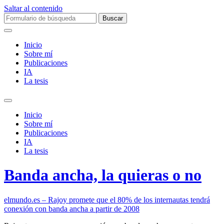
Saltar al contenido
Buscar:
Inicio
Sobre mí­
Publicaciones
IA
La tesis
Alternar
el
Inicio
campo
Sobre mí­
de
Publicaciones
búsqueda
IA
La tesis
Banda ancha, la quieras o no
elmundo.es – Rajoy promete que el 80% de los internautas tendrá
conexión con banda ancha a partir de 2008