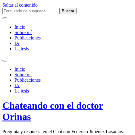
Saltar al contenido
Buscar:
Inicio
Sobre mí­
Publicaciones
IA
La tesis
Alternar
el
Inicio
campo
Sobre mí­
de
Publicaciones
búsqueda
IA
La tesis
Chateando con el doctor
Orinas
Pregunta y respuesta en el Chat con Federico Jiménez Losantos.