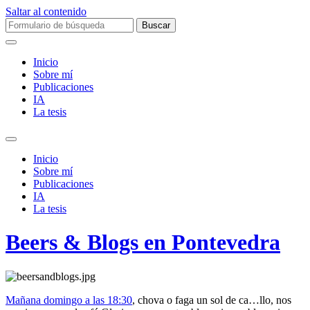
Saltar al contenido
Buscar:
Inicio
Sobre mí­
Publicaciones
IA
La tesis
Alternar
el
Inicio
campo
Sobre mí­
de
Publicaciones
búsqueda
IA
La tesis
Beers & Blogs en Pontevedra
Mañana domingo a las 18:30
, chova o faga un sol de ca…llo, nos