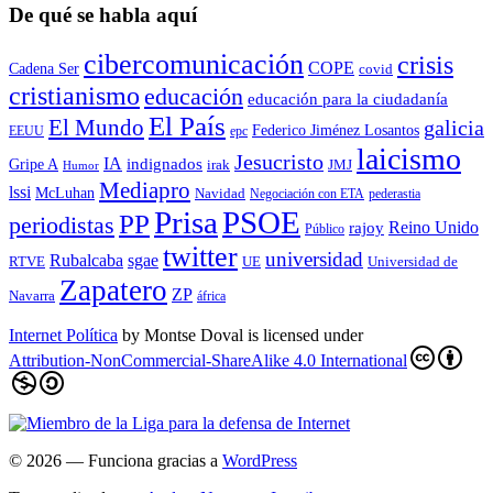
De qué se habla aquí
cibercomunicación
crisis
COPE
Cadena Ser
covid
cristianismo
educación
educación para la ciudadaní­a
El País
El Mundo
galicia
Federico Jiménez Losantos
EEUU
epc
laicismo
Jesucristo
IA
Gripe A
indignados
irak
JMJ
Humor
Mediapro
lssi
McLuhan
Navidad
Negociación con ETA
pederastia
Prisa
PSOE
PP
periodistas
Reino Unido
rajoy
Público
twitter
universidad
sgae
Rubalcaba
RTVE
UE
Universidad de
Zapatero
ZP
Navarra
áfrica
Internet Política
by
Montse Doval
is licensed under
Attribution-NonCommercial-ShareAlike 4.0 International
© 2026
— Funciona gracias a
WordPress