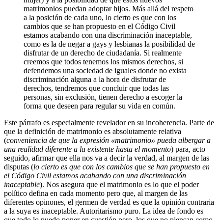
matrimonios puedan adoptar hijos. Más allá del respeto
a la posición de cada uno, lo cierto es que con los
cambios que se han propuesto en el Código Civil
estamos acabando con una discriminación inaceptable,
como es la de negar a gays y lesbianas la posibilidad de
disfrutar de un derecho de ciudadanía. Si realmente
creemos que todos tenemos los mismos derechos, si
defendemos una sociedad de iguales donde no exista
discriminación alguna a la hora de disfrutar de
derechos, tendremos que concluir que todas las
personas, sin exclusión, tienen derecho a escoger la
forma que deseen para regular su vida en común.
Este párrafo es especialmente revelador en su incoherencia. Parte de
que la definición de matrimonio es absolutamente relativa
(
conveniencia de que la expresión «matrimonio» pueda albergar a
una realidad diferente a la existente hasta el momento
) para, acto
seguido, afirmar que ella nos va a decir la verdad, al margen de las
disputas (
lo cierto es que con los cambios que se han propuesto en
el Código Civil estamos acabando con una discriminación
inaceptable
). Nos asegura que el matrimonio es lo que el poder
político defina en cada momento pero que, al margen de las
diferentes opinones, el germen de verdad es que la opinión contraria
a la suya es inaceptable. Autoritarismo puro. La idea de fondo es
que todo lo puedo poner en cuestión pero, los que no piensan como