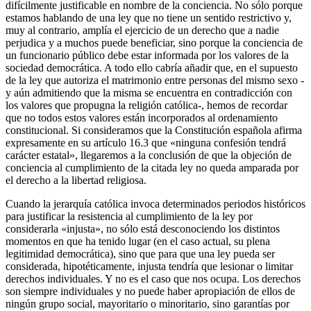
difícilmente justificable en nombre de la conciencia. No sólo porque
estamos hablando de una ley que no tiene un sentido restrictivo y,
muy al contrario, amplía el ejercicio de un derecho que a nadie
perjudica y a muchos puede beneficiar, sino porque la conciencia de
un funcionario público debe estar informada por los valores de la
sociedad democrática. A todo ello cabría añadir que, en el supuesto
de la ley que autoriza el matrimonio entre personas del mismo sexo -
y aún admitiendo que la misma se encuentra en contradicción con
los valores que propugna la religión católica-, hemos de recordar
que no todos estos valores están incorporados al ordenamiento
constitucional. Si consideramos que la Constitución española afirma
expresamente en su artículo 16.3 que «ninguna confesión tendrá
carácter estatal», llegaremos a la conclusión de que la objeción de
conciencia al cumplimiento de la citada ley no queda amparada por
el derecho a la libertad religiosa.
Cuando la jerarquía católica invoca determinados periodos históricos
para justificar la resistencia al cumplimiento de la ley por
considerarla «injusta», no sólo está desconociendo los distintos
momentos en que ha tenido lugar (en el caso actual, su plena
legitimidad democrática), sino que para que una ley pueda ser
considerada, hipotéticamente, injusta tendría que lesionar o limitar
derechos individuales. Y no es el caso que nos ocupa. Los derechos
son siempre individuales y no puede haber apropiación de ellos de
ningún grupo social, mayoritario o minoritario, sino garantías por