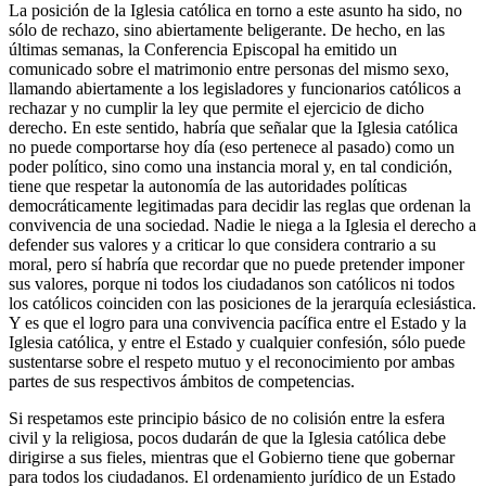
La posición de la Iglesia católica en torno a este asunto ha sido, no
sólo de rechazo, sino abiertamente beligerante. De hecho, en las
últimas semanas, la Conferencia Episcopal ha emitido un
comunicado sobre el matrimonio entre personas del mismo sexo,
llamando abiertamente a los legisladores y funcionarios católicos a
rechazar y no cumplir la ley que permite el ejercicio de dicho
derecho. En este sentido, habría que señalar que la Iglesia católica
no puede comportarse hoy día (eso pertenece al pasado) como un
poder político, sino como una instancia moral y, en tal condición,
tiene que respetar la autonomía de las autoridades políticas
democráticamente legitimadas para decidir las reglas que ordenan la
convivencia de una sociedad. Nadie le niega a la Iglesia el derecho a
defender sus valores y a criticar lo que considera contrario a su
moral, pero sí habría que recordar que no puede pretender imponer
sus valores, porque ni todos los ciudadanos son católicos ni todos
los católicos coinciden con las posiciones de la jerarquía eclesiástica.
Y es que el logro para una convivencia pacífica entre el Estado y la
Iglesia católica, y entre el Estado y cualquier confesión, sólo puede
sustentarse sobre el respeto mutuo y el reconocimiento por ambas
partes de sus respectivos ámbitos de competencias.
Si respetamos este principio básico de no colisión entre la esfera
civil y la religiosa, pocos dudarán de que la Iglesia católica debe
dirigirse a sus fieles, mientras que el Gobierno tiene que gobernar
para todos los ciudadanos. El ordenamiento jurídico de un Estado