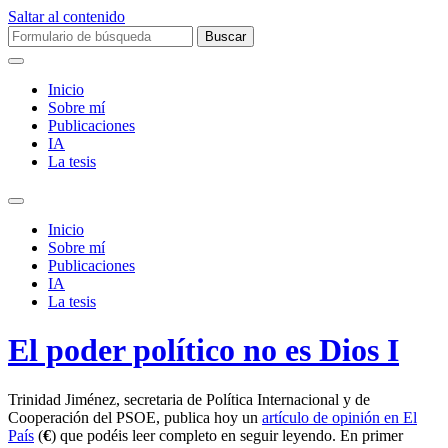
Saltar al contenido
Buscar:
Inicio
Sobre mí­
Publicaciones
IA
La tesis
Alternar
el
Inicio
campo
Sobre mí­
de
Publicaciones
búsqueda
IA
La tesis
El poder político no es Dios I
Trinidad Jiménez, secretaria de Política Internacional y de
Cooperación del PSOE, publica hoy un
artículo de opinión en El
País
(
€
) que podéis leer completo en seguir leyendo. En primer