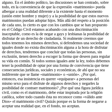
alguno. En el ámbito político, las discusiones se han centrado, sobre
todo, en la conveniencia de que la expresión «matrimonio» pueda
albergar a una realidad diferente a la existente hasta el momento
(unión entre hombre y mujer) y a la posibilidad de que estos nuevos
matrimonios puedan adoptar hijos. Más allá del respeto a la posición
de cada uno, lo cierto es que con los cambios que se han propuesto
en el Código Civil estamos acabando con una discriminación
inaceptable, como es la de negar a gays y lesbianas la posibilidad de
disfrutar de un derecho de ciudadanía. Si realmente creemos que
todos tenemos los mismos derechos, si defendemos una sociedad de
iguales donde no exista discriminación alguna a la hora de disfrutar
de derechos, tendremos que concluir que todas las personas, sin
exclusión, tienen derecho a escoger la forma que deseen para regular
su vida en común. Si todos somos iguales ante la ley, todos debemos
tener la posibilidad de optar por una forma de convivencia que tiene
consecuencias jurídicas, sociales y económicas, de ahí que no sea
indiferente que se llame «matrimonio» o «unión». ¿Por qué,
entonces, esa insistencia en querer «equiparar» a personas del
mismo sexo para el disfrute de algunos derechos y negarles la
posibilidad de contraer matrimonio? ¿Por qué una figura jurídica
civil, como es el matrimonio, debe estar inspirada por la religión
católica, sobre todo cuando ésta no reconoce como «válido ante
Dios» el matrimonio civil? Quizás porque es la forma de negarse a
aceptar una realidad que, en el fondo, no aceptan.