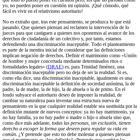
yo, no pueden poner en cuestión mi opinión. ¡Qué cómodo, qué
fácil es vivir en el relativismo autoritario!
No es extraño que, tras este pensamiento, se produzca lo que está
pasando. Que quienes piensan así reclamen la intervención de lo
jueces para que castiguen a quienes nos oponemos al avance de los
derechos de ciudadanía de un colectivo y, por tanto, estamos
defendiendo una discriminación inaceptable. Todo el planteamiento
es parte de la mentira inicial de considerar que las definiciones
implican negación de derechos. Definir el matrimonio como «Unión
de hombre y mujer concertada mediante determinados ritos o
formalidades legales» (
DRAE
) es, para Trinidad Jiménez, una
discriminación inaceptable pero no deja de ser la realidad. Si es,
como ella dice, una discriminación inaceptable, igualmente es una
discriminación inaceptable la definición de sociedad anónima, la de
padre, la de madre, la de hijo, la de abuela o la de primo. En el
fondo subyace el autoritario deseo de imponer la realidad, de
cambiar su naturaleza para inventar una estructura nueva de
pensamiento en la que cualquier realidad estable sea sustituida por la
definición mutante de nuevos conceptos: ya no hay matrimonio, ya
no hay familia, ya no hay padre o madre o hijo o abuela sino que,
como dice más adelante,
todas las personas, sin exclusión, tienen
derecho a escoger la forma que deseen para regular su vida en
común
. ¿Y pretende que esto no debe molestar a quienes piensan
que el matrimonio es algo definido? ¿Pretende que cambiar las