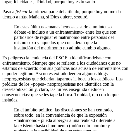
lugar, felicidades, Trinidad, porque hoy es tu santo.
Paso a
fiskear
la primera parte del artículo, porque hoy no me da
tiempo a más. Mañana, si Dios quiere, seguiré.
En estas últimas semanas hemos asistido a un intenso
debate -e incluso a un enfrentamiento- entre los que son
partidarios de regular el matrimonio entre personas del
mismo sexo y aquellos que consideran que la
institución del matrimonio no admite cambio alguno.
Es peligrosa la tendencia del PSOE a identificar debate con
enfrentamiento. Siempre que se refieren a los ciudadanos que no
estamos de acuerdo con sus políticas nos acusan de enfrentarnos con
el poder legítimo. Así no es extraño leer en algunos blogs
neoprogresistas que deberían taparnos la boca a los católicos. Las
prédicas de los «popes» neoprogresistas nos identifica con la
desestabilización y, claro, las turbas enseguida deducen
consecuencias: que se les tape la boca. Trinidad, ojo con lo que
insinúas.
En el ámbito político, las discusiones se han centrado,
sobre todo, en la conveniencia de que la expresión
«matrimonio» pueda albergar a una realidad diferente a
la existente hasta el momento (unión entre hombre y
mujer) y a la posibilidad de que estos nuevos