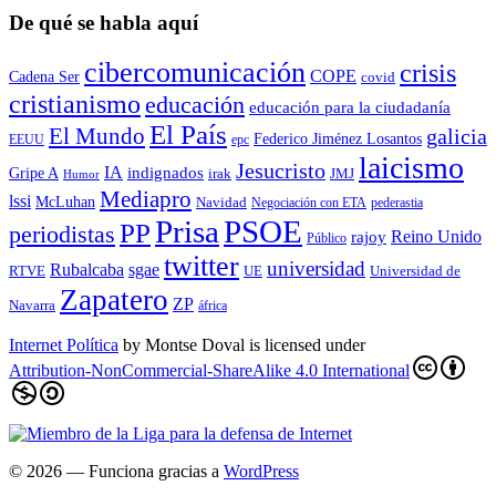
De qué se habla aquí
cibercomunicación
crisis
COPE
Cadena Ser
covid
cristianismo
educación
educación para la ciudadaní­a
El País
El Mundo
galicia
Federico Jiménez Losantos
EEUU
epc
laicismo
Jesucristo
IA
Gripe A
indignados
irak
JMJ
Humor
Mediapro
lssi
McLuhan
Navidad
Negociación con ETA
pederastia
Prisa
PSOE
PP
periodistas
Reino Unido
rajoy
Público
twitter
universidad
sgae
Rubalcaba
RTVE
UE
Universidad de
Zapatero
ZP
Navarra
áfrica
Internet Política
by
Montse Doval
is licensed under
Attribution-NonCommercial-ShareAlike 4.0 International
© 2026
— Funciona gracias a
WordPress