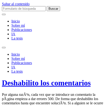
Saltar al contenido
Buscar:
Inicio
Sobre mí­
Publicaciones
IA
La tesis
Alternar
el
Inicio
campo
Sobre mí­
de
Publicaciones
búsqueda
IA
La tesis
Deshabilito los comentarios
Por alguna razÃ³n, cada vez que se introduce un comentario la
pÃ¡gina empieza a dar errores 500. De forma que deshabilito los
comentarios hasta que encuentre soluciÃ³n. Si a alguien se le ocurre