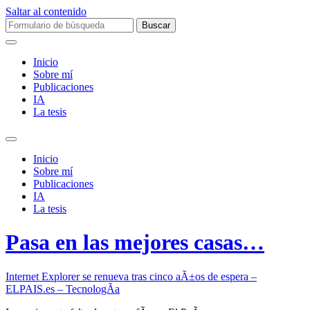
Saltar al contenido
Buscar:
Inicio
Sobre mí­
Publicaciones
IA
La tesis
Alternar
el
Inicio
campo
Sobre mí­
de
Publicaciones
búsqueda
IA
La tesis
Pasa en las mejores casas…
Internet Explorer se renueva tras cinco aÃ±os de espera –
ELPAIS.es – TecnologÃ­a