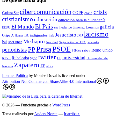
De qué se habla aquí
cibercomunicación
crisis
COPE
Cadena Ser
covid
cristianismo
educación
educación para la ciudadaní­a
El País
El Mundo
galicia
Federico Jiménez Losantos
EEUU
epc
laicismo
Jesucristo
IA
Gripe A
indignados
irak
JMJ
Humor
Mediapro
lssi
McLuhan
Navidad
Negociación con ETA
pederastia
Prisa
PSOE
PP
periodistas
Reino Unido
rajoy
Público
twitter
universidad
sgae
Rubalcaba
RTVE
UE
Universidad de
Zapatero
ZP
Navarra
áfrica
Internet Política
by
Montse Doval
is licensed under
Attribution-NonCommercial-ShareAlike 4.0 International
© 2026
— Funciona gracias a
WordPress
Tema realizado por
Anders Noren
—
Ir arriba ↑