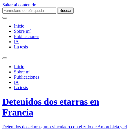
Saltar al contenido
Buscar:
Inicio
Sobre mí­
Publicaciones
IA
La tesis
Alternar
el
Inicio
campo
Sobre mí­
de
Publicaciones
búsqueda
IA
La tesis
Detenidos dos etarras en
Francia
Detenidos dos etarras, uno vinculado con el zulo de Amorebieta y el