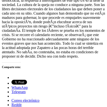
democracia, la respuesta a interrogantes de este tipo sÃ³lo la tiene la
sociedad. La cultura de la queja no conduce a ninguna parte. Son las
libres decisiones electorales de los ciudadanos las que deben poner a
cada uno en su sitio. Cuando algunos han demostrado que no estÃ¡n
maduros para gobernar, lo que procede es empujarles suavemente
hacia la oposiciÃ³n, donde podrÃ¡n elucubrar acerca de sus
utÃ³picos proyectos sin riesgo â€”incluso fÃ­sicoâ€” para la
ciudadanÃ­a. El temple de los lÃ­deres se prueba en los momentos de
crisis. Si se recorre el calendario reciente, se observarÃ¡ que este
Gobierno no ha reaccionado adecuadamente ante ninguno de los
eventos graves que nos han acontecido. Todo lo cual se sintetiza en
la actitud adoptada por Zapatero a las pocas horas del terrible
atentado. No sabÃ­a, no contestaba, no estaba en condiciones de
proponer ni de decidir. Dicho sea con todo respeto.
Comparte esto:
WhatsApp
Telegram
Correo electrónico
Reddit