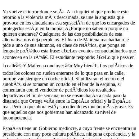
Ya vuelve el terror donde solÃ­a. A la inquietud que produce este
retorno a la violencia mÃ¡s descarnada, se une la angustia que
provoca en los ciudadanos esa sensaciÃ³n de que los encargados de
protegerlos estÃ¡n en la inopia. Â¿Porque no saben o porque no
quieren enterarse? Cualquiera de las dos posibilidades de esta
alternativa nos deja perplejos. El Juan de Mairena machadiano le
pide a uno de sus alumnos, en clase de retÃ³rica, que ponga en
lenguaje poÃ©tico esta frase: â€œLos eventos consuetudinarios que
acontecen en la rÃºaâ€. El estudiante responde: â€œLo que pasa en
la calleâ€. Y Mairena concluye: â€œMuy bienâ€. Los polÃ­ticos de
todos los colores no suelen enterarse de lo que pasa en la calle,
porque van siempre en coche oficial. Si utilizaran el metro o el
autobÃºs, si se tomaran un cortado en el bar de la esquina, si
comentaran con el vendedor de periÃ³dicos los resultados
deportivos del fin de semana, no se ensancharÃ­a a cada paso la
distancia que Ortega veÃ­a entre la EspaÃ±a oficial y la EspaÃ±a
real. Pero lo que ahora estÃ¡ sucediendo es mucho mÃ¡s grave. Es
que aquellos que nos gobiernan han alcanzado su nivel de
incompetencia.
EspaÃ±a tiene un Gobierno mediocre, a cuyo frente se encuentra un
presidente con muy poca cultura polÃ­tica, ninguna experiencia, y la