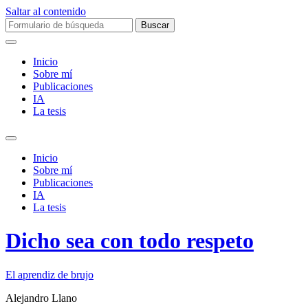
Saltar al contenido
Buscar:
Inicio
Sobre mí­
Publicaciones
IA
La tesis
Alternar
el
Inicio
campo
Sobre mí­
de
Publicaciones
búsqueda
IA
La tesis
Dicho sea con todo respeto
El aprendiz de brujo
Alejandro Llano