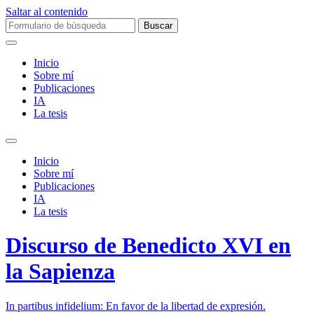
Saltar al contenido
Buscar:
Inicio
Sobre mí­
Publicaciones
IA
La tesis
Alternar
el
Inicio
campo
Sobre mí­
de
Publicaciones
búsqueda
IA
La tesis
Discurso de Benedicto XVI en
la Sapienza
In partibus infidelium: En favor de la libertad de expresión.