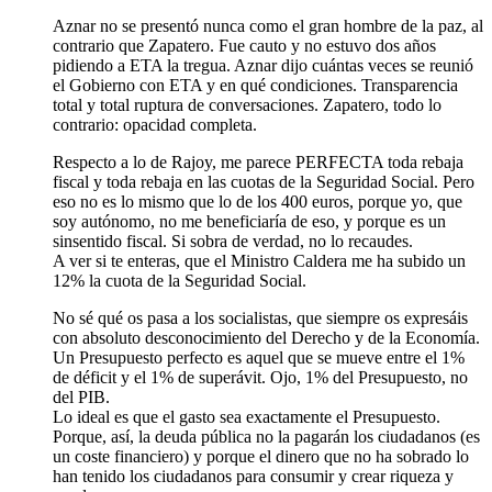
Aznar no se presentó nunca como el gran hombre de la paz, al
contrario que Zapatero. Fue cauto y no estuvo dos años
pidiendo a ETA la tregua. Aznar dijo cuántas veces se reunió
el Gobierno con ETA y en qué condiciones. Transparencia
total y total ruptura de conversaciones. Zapatero, todo lo
contrario: opacidad completa.
Respecto a lo de Rajoy, me parece PERFECTA toda rebaja
fiscal y toda rebaja en las cuotas de la Seguridad Social. Pero
eso no es lo mismo que lo de los 400 euros, porque yo, que
soy autónomo, no me beneficiaría de eso, y porque es un
sinsentido fiscal. Si sobra de verdad, no lo recaudes.
A ver si te enteras, que el Ministro Caldera me ha subido un
12% la cuota de la Seguridad Social.
No sé qué os pasa a los socialistas, que siempre os expresáis
con absoluto desconocimiento del Derecho y de la Economía.
Un Presupuesto perfecto es aquel que se mueve entre el 1%
de déficit y el 1% de superávit. Ojo, 1% del Presupuesto, no
del PIB.
Lo ideal es que el gasto sea exactamente el Presupuesto.
Porque, así, la deuda pública no la pagarán los ciudadanos (es
un coste financiero) y porque el dinero que no ha sobrado lo
han tenido los ciudadanos para consumir y crear riqueza y