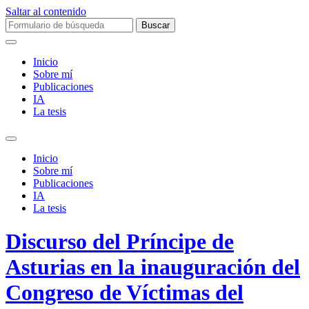
Saltar al contenido
Buscar:
Inicio
Sobre mí­
Publicaciones
IA
La tesis
Alternar
el
Inicio
campo
Sobre mí­
de
Publicaciones
búsqueda
IA
La tesis
Discurso del Príncipe de
Asturias en la inauguración del
Congreso de Víctimas del