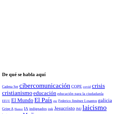
De qué se habla aquí
cibercomunicación
crisis
COPE
Cadena Ser
covid
cristianismo
educación
educación para la ciudadaní­a
El País
El Mundo
galicia
Federico Jiménez Losantos
EEUU
epc
laicismo
Jesucristo
IA
Gripe A
indignados
irak
JMJ
Humor