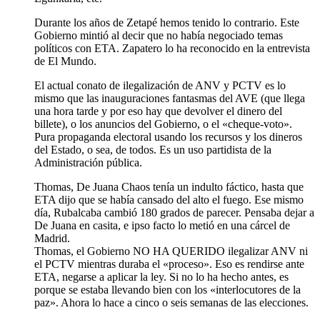
Durante los años de Zetapé hemos tenido lo contrario. Este
Gobierno mintió al decir que no había negociado temas
políticos con ETA. Zapatero lo ha reconocido en la entrevista
de El Mundo.
El actual conato de ilegalización de ANV y PCTV es lo
mismo que las inauguraciones fantasmas del AVE (que llega
una hora tarde y por eso hay que devolver el dinero del
billete), o los anuncios del Gobierno, o el «cheque-voto».
Pura propaganda electoral usando los recursos y los dineros
del Estado, o sea, de todos. Es un uso partidista de la
Administración pública.
Thomas, De Juana Chaos tenía un indulto fáctico, hasta que
ETA dijo que se había cansado del alto el fuego. Ese mismo
día, Rubalcaba cambió 180 grados de parecer. Pensaba dejar a
De Juana en casita, e ipso facto lo metió en una cárcel de
Madrid.
Thomas, el Gobierno NO HA QUERIDO ilegalizar ANV ni
el PCTV mientras duraba el «proceso». Eso es rendirse ante
ETA, negarse a aplicar la ley. Si no lo ha hecho antes, es
porque se estaba llevando bien con los «interlocutores de la
paz». Ahora lo hace a cinco o seis semanas de las elecciones.