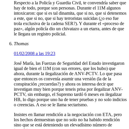
Respecto a la Policía y Guardia Civil, te convendría saber que
hay de todo, porque son personas. Durante el 11M algunos
intoxicaron: que si es tal dinamita, que si no, que si detenemos
a este, que si no, que si hay terroristas suicidas (¿o eso fue
trola exclusiva de la cadena SER?). Y durante el «proceso de
paz», algún policía dio un chivatazo a un etarra, antes de que
le llegara un registro policial.
Thomas
01/02/2008 a las 19:23
José María, las Fuerzas de Seguridad del Estado investigaron
igual de bien el 11M (con sus errores, que los hubo) que
ahora, durante la ilegalización de ANV-PCTV. Lo que pasa
que entonces os convenía asumir una versión (la de la
conspiración ¿recuerdas?) y ahora os interesa decir que
investigan muy bien porque teneis prisa por ilegalizar ANV-
PCTV, sin embargo, el Supremo tardó 6 meses en ilegalizar
HB, lo digo porque uno ha de tener pruebas y no solo indicios
o creencias. A eso se le llama sectarismo.
Insistes en llamar rendición a la negociación con ETA, pero
los hechos demuestran que no solo no ha habido rendición
sino que se está deteniendo un elevadísimo número de