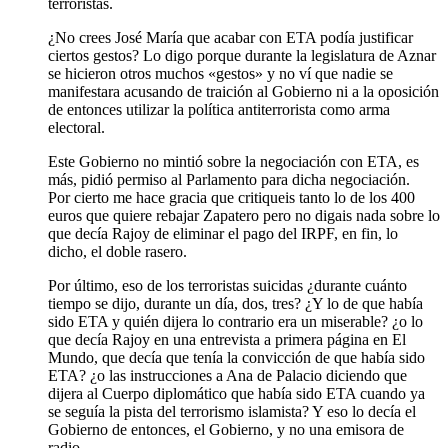
terroristas.
¿No crees José María que acabar con ETA podía justificar
ciertos gestos? Lo digo porque durante la legislatura de Aznar
se hicieron otros muchos «gestos» y no ví que nadie se
manifestara acusando de traición al Gobierno ni a la oposición
de entonces utilizar la política antiterrorista como arma
electoral.
Este Gobierno no mintió sobre la negociación con ETA, es
más, pidió permiso al Parlamento para dicha negociación.
Por cierto me hace gracia que critiqueis tanto lo de los 400
euros que quiere rebajar Zapatero pero no digais nada sobre lo
que decía Rajoy de eliminar el pago del IRPF, en fin, lo
dicho, el doble rasero.
Por último, eso de los terroristas suicidas ¿durante cuánto
tiempo se dijo, durante un día, dos, tres? ¿Y lo de que había
sido ETA y quién dijera lo contrario era un miserable? ¿o lo
que decía Rajoy en una entrevista a primera página en El
Mundo, que decía que tenía la convicción de que había sido
ETA? ¿o las instrucciones a Ana de Palacio diciendo que
dijera al Cuerpo diplomático que había sido ETA cuando ya
se seguía la pista del terrorismo islamista? Y eso lo decía el
Gobierno de entonces, el Gobierno, y no una emisora de
radio.