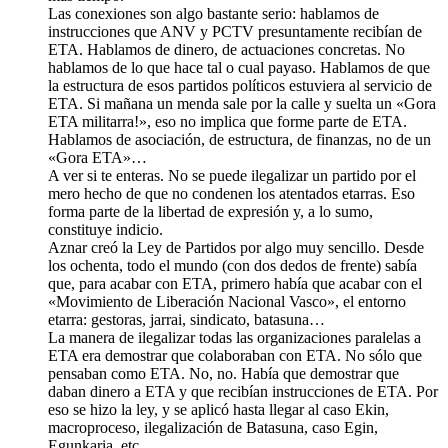
Las conexiones son algo bastante serio: hablamos de
instrucciones que ANV y PCTV presuntamente recibían de
ETA. Hablamos de dinero, de actuaciones concretas. No
hablamos de lo que hace tal o cual payaso. Hablamos de que
la estructura de esos partidos políticos estuviera al servicio de
ETA. Si mañana un menda sale por la calle y suelta un «Gora
ETA militarra!», eso no implica que forme parte de ETA.
Hablamos de asociación, de estructura, de finanzas, no de un
«Gora ETA»…
A ver si te enteras. No se puede ilegalizar un partido por el
mero hecho de que no condenen los atentados etarras. Eso
forma parte de la libertad de expresión y, a lo sumo,
constituye indicio.
Aznar creó la Ley de Partidos por algo muy sencillo. Desde
los ochenta, todo el mundo (con dos dedos de frente) sabía
que, para acabar con ETA, primero había que acabar con el
«Movimiento de Liberación Nacional Vasco», el entorno
etarra: gestoras, jarrai, sindicato, batasuna…
La manera de ilegalizar todas las organizaciones paralelas a
ETA era demostrar que colaboraban con ETA. No sólo que
pensaban como ETA. No, no. Había que demostrar que
daban dinero a ETA y que recibían instrucciones de ETA. Por
eso se hizo la ley, y se aplicó hasta llegar al caso Ekin,
macroproceso, ilegalización de Batasuna, caso Egin,
Egunkaria, etc.