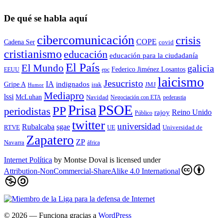
De qué se habla aquí
cibercomunicación
crisis
COPE
Cadena Ser
covid
cristianismo
educación
educación para la ciudadaní­a
El País
El Mundo
galicia
Federico Jiménez Losantos
EEUU
epc
laicismo
Jesucristo
IA
Gripe A
indignados
irak
JMJ
Humor
Mediapro
lssi
McLuhan
Navidad
Negociación con ETA
pederastia
Prisa
PSOE
PP
periodistas
Reino Unido
rajoy
Público
twitter
universidad
sgae
Rubalcaba
RTVE
UE
Universidad de
Zapatero
ZP
Navarra
áfrica
Internet Política
by
Montse Doval
is licensed under
Attribution-NonCommercial-ShareAlike 4.0 International
© 2026
— Funciona gracias a
WordPress