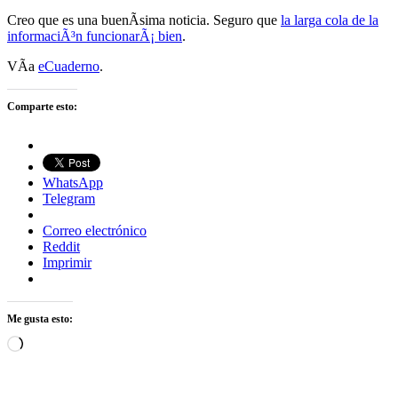
Creo que es una buenÃ­sima noticia. Seguro que
la larga cola de la
informaciÃ³n funcionarÃ¡ bien
.
VÃ­a
eCuaderno
.
Comparte esto:
WhatsApp
Telegram
Correo electrónico
Reddit
Imprimir
Me gusta esto:
Cargando...