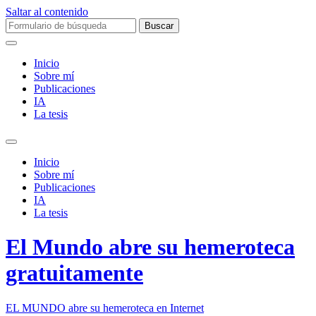
Saltar al contenido
Buscar:
Inicio
Sobre mí­
Publicaciones
IA
La tesis
Alternar
el
Inicio
campo
Sobre mí­
de
Publicaciones
búsqueda
IA
La tesis
El Mundo abre su hemeroteca
gratuitamente
EL MUNDO abre su hemeroteca en Internet