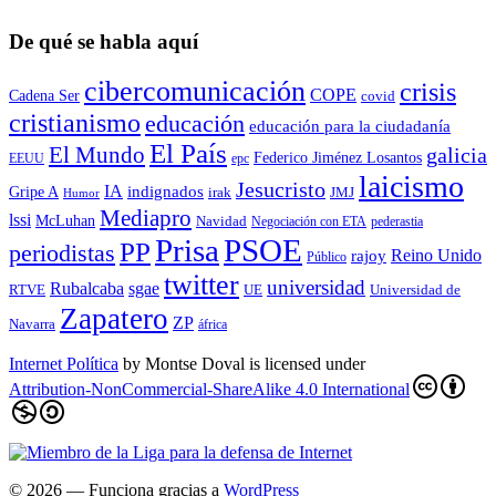
De qué se habla aquí
cibercomunicación
crisis
COPE
Cadena Ser
covid
cristianismo
educación
educación para la ciudadaní­a
El País
El Mundo
galicia
Federico Jiménez Losantos
EEUU
epc
laicismo
Jesucristo
IA
Gripe A
indignados
irak
JMJ
Humor
Mediapro
lssi
McLuhan
Navidad
Negociación con ETA
pederastia
Prisa
PSOE
PP
periodistas
Reino Unido
rajoy
Público
twitter
universidad
sgae
Rubalcaba
RTVE
UE
Universidad de
Zapatero
ZP
Navarra
áfrica
Internet Política
by
Montse Doval
is licensed under
Attribution-NonCommercial-ShareAlike 4.0 International
© 2026
— Funciona gracias a
WordPress