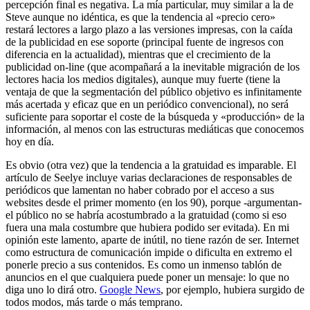
percepción final es negativa. La mía particular, muy similar a la de
Steve aunque no idéntica, es que la tendencia al «precio cero»
restará lectores a largo plazo a las versiones impresas, con la caída
de la publicidad en ese soporte (principal fuente de ingresos con
diferencia en la actualidad), mientras que el crecimiento de la
publicidad on-line (que acompañará a la inevitable migración de los
lectores hacia los medios digitales), aunque muy fuerte (tiene la
ventaja de que la segmentación del público objetivo es infinitamente
más acertada y eficaz que en un periódico convencional), no será
suficiente para soportar el coste de la búsqueda y «producción» de la
información, al menos con las estructuras mediáticas que conocemos
hoy en día.
Es obvio (otra vez) que la tendencia a la gratuidad es imparable. El
artículo de Seelye incluye varias declaraciones de responsables de
periódicos que lamentan no haber cobrado por el acceso a sus
websites desde el primer momento (en los 90), porque -argumentan-
el público no se habría acostumbrado a la gratuidad (como si eso
fuera una mala costumbre que hubiera podido ser evitada). En mi
opinión este lamento, aparte de inútil, no tiene razón de ser. Internet
como estructura de comunicación impide o dificulta en extremo el
ponerle precio a sus contenidos. Es como un inmenso tablón de
anuncios en el que cualquiera puede poner un mensaje: lo que no
diga uno lo dirá otro.
Google News
, por ejemplo, hubiera surgido de
todos modos, más tarde o más temprano.