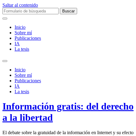
Saltar al contenido
Buscar:
Inicio
Sobre mí­
Publicaciones
IA
La tesis
Alternar
el
Inicio
campo
Sobre mí­
de
Publicaciones
búsqueda
IA
La tesis
Información gratis: del derecho
a la libertad
El debate sobre la gratuidad de la información en Internet y su efecto