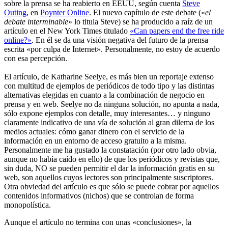
sobre la prensa se ha reabierto en EEUU, según cuenta
Steve
Outing
, en
Poynter Online
. El nuevo capítulo de este debate («
el
debate interminable
» lo titula Steve) se ha producido a raíz de un
artículo en el New York Times titulado
«Can papers end the free ride
online?»
. En él se da una visión negativa del futuro de la prensa
escrita «por culpa de Internet». Personalmente, no estoy de acuerdo
con esa percepción.
El artículo, de Katharine Seelye, es más bien un reportaje extenso
con multitud de ejemplos de periódicos de todo tipo y las distintas
alternativas elegidas en cuanto a la combinación de negocio en
prensa y en web. Seelye no da ninguna solución, no apunta a nada,
sólo expone ejemplos con detalle, muy interesantes… y ninguno
claramente indicativo de una vía de solución al gran dilema de los
medios actuales: cómo ganar dinero con el servicio de la
información en un entorno de acceso gratuito a la misma.
Personalmente me ha gustado la constatación (por otro lado obvia,
aunque no había caído en ello) de que los periódicos y revistas que,
sin duda, NO se pueden permitir el dar la información gratis en su
web, son aquellos cuyos lectores son principalmente suscriptores.
Otra obviedad del artículo es que sólo se puede cobrar por aquellos
contenidos informativos (nichos) que se controlan de forma
monopolística.
Aunque el artículo no termina con unas «conclusiones», la