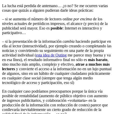
La lucha está perdida de antemano… ¿o no? Se me ocurren varias
cosas que quizás a alguien pudieran darle ideas prácticas:
– si se aumenta el número de lectores online
por encima
de los
niveles actuales de periódicos impresos, el alcance (y precio) de la
publicidad será mayor. Eso es
posible
: Internet es interactivo y
participativo…
– si la presentación de la información
cambia
haciendo participar en
ella al lector (interactividad), por ejemplo creando o completando las
noticias y convirtiendo su seguimiento en una parte de la propia
actividad individual (
esta idea de Outing
me parece muy buena y va
en esa línea), el resultado informativo final no sólo es
más barato
,
sino mucho más amplio, complejo y efectivo,
atrae a muchos más
lectores
y convierte el acceso a la información no en un lujo puntual
de algunos, sino en un hábito de cualquier ciudadano prácticamente
en cualquier clase social (siempre que tenga algún medio
tecnológico de acceso y participación, eso sí)
En cualquier caso podríamos preocuparnos porque la única vía
posible de rentabilidad (aumento de público objetivo con aumento
de ingresos publicitarios, y colaboración «voluntaria» en la
producción de la información con reducción de costes) parece que
conllevaría inevitablemente un cierto grado de reducción de la