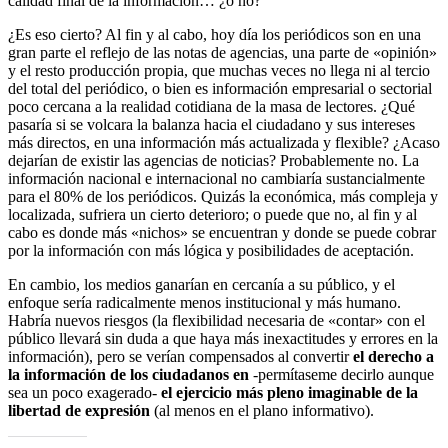
calidad final de la información… ¿o no?
¿Es eso cierto? Al fin y al cabo, hoy día los periódicos son en una
gran parte el reflejo de las notas de agencias, una parte de «opinión»
y el resto producción propia, que muchas veces no llega ni al tercio
del total del periódico, o bien es información empresarial o sectorial
poco cercana a la realidad cotidiana de la masa de lectores. ¿Qué
pasaría si se volcara la balanza hacia el ciudadano y sus intereses
más directos, en una información más actualizada y flexible? ¿Acaso
dejarían de existir las agencias de noticias? Probablemente no. La
información nacional e internacional no cambiaría sustancialmente
para el 80% de los periódicos. Quizás la económica, más compleja y
localizada, sufriera un cierto deterioro; o puede que no, al fin y al
cabo es donde más «nichos» se encuentran y donde se puede cobrar
por la información con más lógica y posibilidades de aceptación.
En cambio, los medios ganarían en cercanía a su público, y el
enfoque sería radicalmente menos institucional y más humano.
Habría nuevos riesgos (la flexibilidad necesaria de «contar» con el
público llevará sin duda a que haya más inexactitudes y errores en la
información), pero se verían compensados al convertir
el derecho a
la información de los ciudadanos en
-permítaseme decirlo aunque
sea un poco exagerado-
el ejercicio más pleno imaginable de la
libertad de expresión
(al menos en el plano informativo).