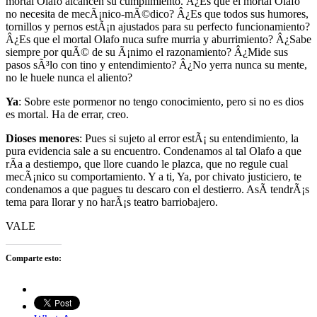
mortal Olafo alcancen su cumplimiento. Â¿Es que el mortal Olafo
no necesita de mecÃ¡nico-mÃ©dico? Â¿Es que todos sus humores,
tornillos y pernos estÃ¡n ajustados para su perfecto funcionamiento?
Â¿Es que el mortal Olafo nuca sufre murria y aburrimiento? Â¿Sabe
siempre por quÃ© de su Ã¡nimo el razonamiento? Â¿Mide sus
pasos sÃ³lo con tino y entendimiento? Â¿No yerra nunca su mente,
no le huele nunca el aliento?
Ya
: Sobre este pormenor no tengo conocimiento, pero si no es dios
es mortal. Ha de errar, creo.
Dioses menores
: Pues si sujeto al error estÃ¡ su entendimiento, la
pura evidencia sale a su encuentro. Condenamos al tal Olafo a que
rÃ­a a destiempo, que llore cuando le plazca, que no regule cual
mecÃ¡nico su comportamiento. Y a ti, Ya, por chivato justiciero, te
condenamos a que pagues tu descaro con el destierro. AsÃ­ tendrÃ¡s
tema para llorar y no harÃ¡s teatro barriobajero.
VALE
Comparte esto: