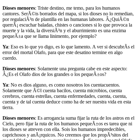
Dioses menores
: Triste destino, me temo, para los humanos
cantores. SerÃ©is borrados del mapa, si los dioses no lo remedian,
por regulaciÃ³n de plantilla en las humanas labores. Â¿QuiÃ©n
querrÃ¡ escuchar baladas, chistes o canciones si lo que provoca la
muerte y la vida, la diversiÃ³n y el aburrimiento es una enzima
pequeÃ±a que se llama linimento, por ejemplo?
Ya
: Eso es lo que yo digo, es lo que lamento. A ver si descubrÃ­s el
error del mortal Olafo, para que este desatino termine en algo
cuerdo.
Dioses menores
: Solamente una pregunta cabe en este aspecto:
Â¿Es el Olafo dios de los grandes o los pequeÃ±os?
Ya
: No es dios alguno, es como nosotros los cuentacuentos.
Solamente que Ã©l cuenta bacilos, cuenta microbios, cuenta
cerebros, cuenta estrellas, cuenta enfermedades, cuenta, cuenta,
cuenta y de tal cuenta deduce como ha de ser nuestra vida en esta
tierra.
Dioses menores
: Es arrogancia suma fijar la ruta de los astros en el
Cielo, pero fijar la ruta de los humanos pequeÃ±os es tarea que ni
los dioses se atreven con ella. Sois los humanos impredecibles,
caprichosos y anÃ¡rquicos. No creemos que los propÃ³sitos del