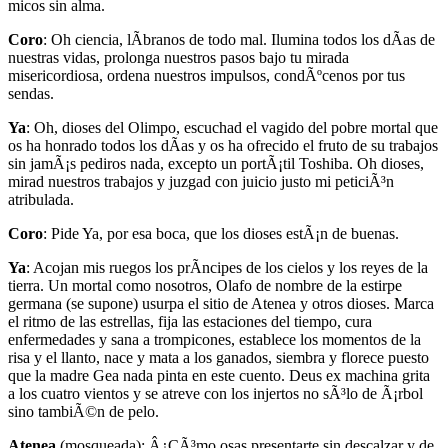
micos sin alma.
Coro
: Oh ciencia, lÃ­branos de todo mal. Ilumina todos los dÃ­as de
nuestras vidas, prolonga nuestros pasos bajo tu mirada
misericordiosa, ordena nuestros impulsos, condÃºcenos por tus
sendas.
Ya
: Oh, dioses del Olimpo, escuchad el vagido del pobre mortal que
os ha honrado todos los dÃ­as y os ha ofrecido el fruto de su trabajos
sin jamÃ¡s pediros nada, excepto un portÃ¡til Toshiba. Oh dioses,
mirad nuestros trabajos y juzgad con juicio justo mi peticiÃ³n
atribulada.
Coro
: Pide Ya, por esa boca, que los dioses estÃ¡n de buenas.
Ya
: Acojan mis ruegos los prÃ­ncipes de los cielos y los reyes de la
tierra. Un mortal como nosotros, Olafo de nombre de la estirpe
germana (se supone) usurpa el sitio de Atenea y otros dioses. Marca
el ritmo de las estrellas, fija las estaciones del tiempo, cura
enfermedades y sana a trompicones, establece los momentos de la
risa y el llanto, nace y mata a los ganados, siembra y florece puesto
que la madre Gea nada pinta en este cuento. Deus ex machina grita
a los cuatro vientos y se atreve con los injertos no sÃ³lo de Ã¡rbol
sino tambiÃ©n de pelo.
Atenea
(mosqueada): Â¿CÃ³mo osas presentarte sin descalzar y de