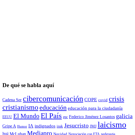
De qué se habla aquí
cibercomunicación
crisis
COPE
Cadena Ser
covid
cristianismo
educación
educación para la ciudadaní­a
El País
El Mundo
galicia
Federico Jiménez Losantos
EEUU
epc
laicismo
Jesucristo
IA
Gripe A
indignados
irak
JMJ
Humor
Mediapro
lssi
McLuhan
Navidad
Negociación con ETA
pederastia