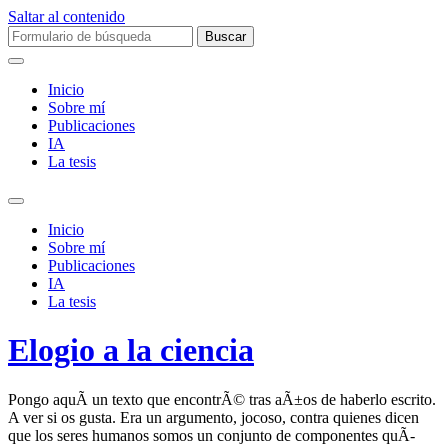
Saltar al contenido
Buscar:
Inicio
Sobre mí­
Publicaciones
IA
La tesis
Alternar
el
Inicio
campo
Sobre mí­
de
Publicaciones
búsqueda
IA
La tesis
Elogio a la ciencia
Pongo aquÃ­ un texto que encontrÃ© tras aÃ±os de haberlo escrito.
A ver si os gusta. Era un argumento, jocoso, contra quienes dicen
que los seres humanos somos un conjunto de componentes quÃ­