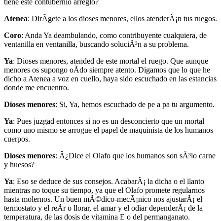
tiene este contubernio arreglo?
Atenea
: DirÃ­gete a los dioses menores, ellos atenderÃ¡n tus ruegos.
Coro
: Anda Ya deambulando, como contribuyente cualquiera, de
ventanilla en ventanilla, buscando soluciÃ³n a su problema.
Ya
: Dioses menores, atended de este mortal el ruego. Que aunque
menores os supongo oÃ­do siempre atento. Digamos que lo que he
dicho a Atenea a voz en cuello, haya sido escuchado en las estancias
donde me encuentro.
Dioses menores
: Si, Ya, hemos escuchado de pe a pa tu argumento.
Ya
: Pues juzgad entonces si no es un desconcierto que un mortal
como uno mismo se arrogue el papel de maquinista de los humanos
cuerpos.
Dioses menores
: Â¿Dice el Olafo que los humanos son sÃ³lo carne
y huesos?
Ya
: Eso se deduce de sus consejos. AcabarÃ¡ la dicha o el llanto
mientras no toque su tiempo, ya que el Olafo promete regularnos
hasta molernos. Un buen mÃ©dico-mecÃ¡nico nos ajustarÃ¡ el
termostato y el reÃ­r o llorar, el amar y el odiar dependerÃ¡ de la
temperatura, de las dosis de vitamina E o del permanganato.