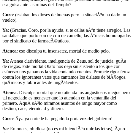
esa guisa ante las ruinas del Templo?
Coro
: (estaban los dioses de buenas pero la situaciÃ³n ha dado un
vuelco).
Ya
: (Gracias, Coro, por la ayuda, si te callas aÃºn tiene arreglo). Las
sandalias que porto son de crin de camello, las Ãºnicas homologadas
por el sindicato de farmacÃ©uticos.
Atenea
: eso disculpa tu insensatez, mortal de medio pelo.
Ya
: Atenea clarividente, inteligencia de Zeus, sol de justicia, guÃ­a
de ciegos. Este mortal Olafo nos deja sin sustento a los que con
esfuerzo nos ganamos la vida contando cuentos. Promete rigor feroz
contra los ignorantes vates que cantamos los dislates de biÃ³logos,
quÃ­micos y fabricantes de ungÃ¼entos.
Atenea
: Disculpa mortal que no atienda tus angustiosos ruegos pero
tal negociado es menester que lo atiendan en la ventanilla del
primero. AquÃ­ sÃ³lo miramos asuntos de rango mayor como
destino, caos, eternidad y dinero.
Coro
: Â¡vaya corte le ha pegado la portavoz del gobierno!
Ya
: Entonces, oh diosa (no es mi intenciÃ³n unir las letras), Â¿no