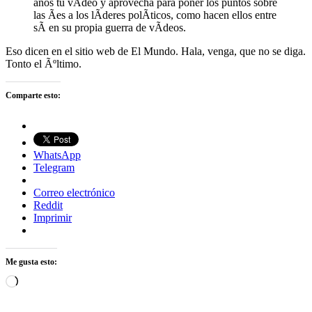
anos tu vÃ­deo y aprovecha para poner los puntos sobre
las Ã­es a los lÃ­deres polÃ­ticos, como hacen ellos entre
sÃ­ en su propia guerra de vÃ­deos.
Eso dicen en el sitio web de El Mundo. Hala, venga, que no se diga.
Tonto el Ãºltimo.
Comparte esto:
WhatsApp
Telegram
Correo electrónico
Reddit
Imprimir
Me gusta esto:
Cargando...