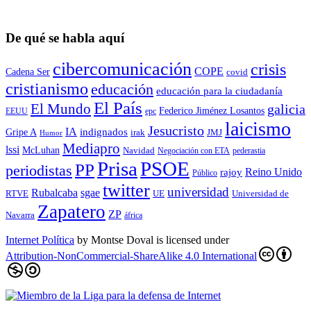
De qué se habla aquí
cibercomunicación
crisis
COPE
Cadena Ser
covid
cristianismo
educación
educación para la ciudadaní­a
El País
El Mundo
galicia
Federico Jiménez Losantos
EEUU
epc
laicismo
Jesucristo
IA
Gripe A
indignados
irak
JMJ
Humor
Mediapro
lssi
McLuhan
Navidad
Negociación con ETA
pederastia
Prisa
PSOE
PP
periodistas
Reino Unido
rajoy
Público
twitter
universidad
sgae
Rubalcaba
RTVE
UE
Universidad de
Zapatero
ZP
Navarra
áfrica
Internet Política
by
Montse Doval
is licensed under
Attribution-NonCommercial-ShareAlike 4.0 International