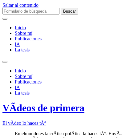
Saltar al contenido
Buscar:
Inicio
Sobre mí­
Publicaciones
IA
La tesis
Alternar
el
Inicio
campo
Sobre mí­
de
Publicaciones
búsqueda
IA
La tesis
VÃ­deos de primera
El vÃ­deo lo haces tÃº
En elmundo.es la crÃ­tica polÃ­tica la haces tÃº. EnvÃ­