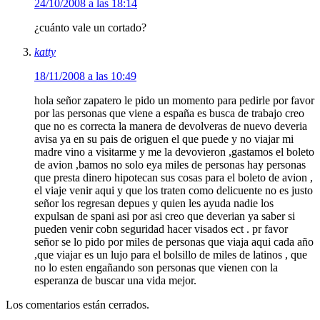
24/10/2008 a las 18:14
¿cuánto vale un cortado?
katty
18/11/2008 a las 10:49
hola señor zapatero le pido un momento para pedirle por favor
por las personas que viene a españa es busca de trabajo creo
que no es correcta la manera de devolveras de nuevo deveria
avisa ya en su pais de origuen el que puede y no viajar mi
madre vino a visitarme y me la devovieron ,gastamos el boleto
de avion ,bamos no solo eya miles de personas hay personas
que presta dinero hipotecan sus cosas para el boleto de avion ,
el viaje venir aqui y que los traten como delicuente no es justo
señor los regresan depues y quien les ayuda nadie los
expulsan de spani asi por asi creo que deverian ya saber si
pueden venir cobn seguridad hacer visados ect . pr favor
señor se lo pido por miles de personas que viaja aqui cada año
,que viajar es un lujo para el bolsillo de miles de latinos , que
no lo esten engañando son personas que vienen con la
esperanza de buscar una vida mejor.
Los comentarios están cerrados.