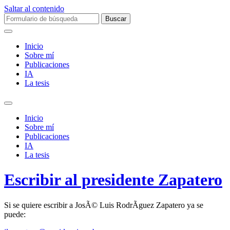
Saltar al contenido
Buscar:
Inicio
Sobre mí­
Publicaciones
IA
La tesis
Alternar
el
Inicio
campo
Sobre mí­
de
Publicaciones
búsqueda
IA
La tesis
Escribir al presidente Zapatero
Si se quiere escribir a JosÃ© Luis RodrÃ­guez Zapatero ya se
puede: