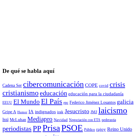
De qué se habla aquí
cibercomunicación
crisis
COPE
Cadena Ser
covid
cristianismo
educación
educación para la ciudadaní­a
El País
El Mundo
galicia
Federico Jiménez Losantos
EEUU
epc
laicismo
Jesucristo
IA
Gripe A
indignados
irak
JMJ
Humor
Mediapro
lssi
McLuhan
Navidad
Negociación con ETA
pederastia
Prisa
PSOE
PP
periodistas
Reino Unido
rajoy
Público