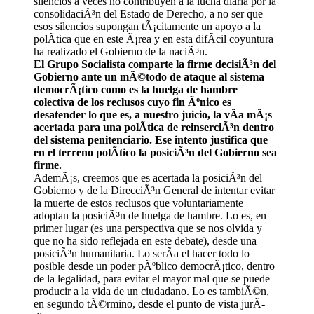
silencios a veces no contribuyen a la lucha diaria por la
consolidaciÃ³n del Estado de Derecho, a no ser que
esos silencios supongan tÃ¡citamente un apoyo a la
polÃ­tica que en este Ã¡rea y en esta difÃ­cil coyuntura
ha realizado el Gobierno de la naciÃ³n.
El Grupo Socialista comparte la firme decisiÃ³n del
Gobierno ante un mÃ©todo de ataque al sistema
democrÃ¡tico como es la huelga de hambre
colectiva de los reclusos cuyo fin Ãºnico es
desatender lo que es, a nuestro juicio, la vÃ­a mÃ¡s
acertada para una polÃ­tica de reinserciÃ³n dentro
del sistema penitenciario. Ese intento justifica que
en el terreno polÃ­tico la posiciÃ³n del Gobierno sea
firme.
AdemÃ¡s, creemos que es acertada la posiciÃ³n del
Gobierno y de la DirecciÃ³n General de intentar evitar
la muerte de estos reclusos que voluntariamente
adoptan la posiciÃ³n de huelga de hambre. Lo es, en
primer lugar (es una perspectiva que se nos olvida y
que no ha sido reflejada en este debate), desde una
posiciÃ³n humanitaria. Lo serÃ­a el hacer todo lo
posible desde un poder pÃºblico democrÃ¡tico, dentro
de la legalidad, para evitar el mayor mal que se puede
producir a la vida de un ciudadano. Lo es tambiÃ©n,
en segundo tÃ©rmino, desde el punto de vista jurÃ­