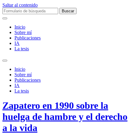
Saltar al contenido
Buscar:
Inicio
Sobre mí­
Publicaciones
IA
La tesis
Alternar
el
Inicio
campo
Sobre mí­
de
Publicaciones
búsqueda
IA
La tesis
Zapatero en 1990 sobre la
huelga de hambre y el derecho
a la vida