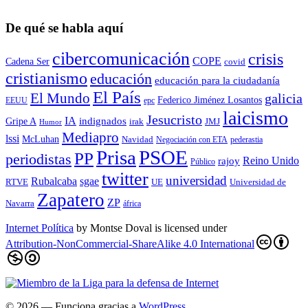
De qué se habla aquí
cibercomunicación
crisis
COPE
Cadena Ser
covid
cristianismo
educación
educación para la ciudadaní­a
El País
El Mundo
galicia
Federico Jiménez Losantos
EEUU
epc
laicismo
Jesucristo
IA
Gripe A
indignados
irak
JMJ
Humor
Mediapro
lssi
McLuhan
Navidad
Negociación con ETA
pederastia
Prisa
PSOE
PP
periodistas
Reino Unido
rajoy
Público
twitter
universidad
sgae
Rubalcaba
RTVE
UE
Universidad de
Zapatero
ZP
Navarra
áfrica
Internet Política
by
Montse Doval
is licensed under
Attribution-NonCommercial-ShareAlike 4.0 International
© 2026
— Funciona gracias a
WordPress