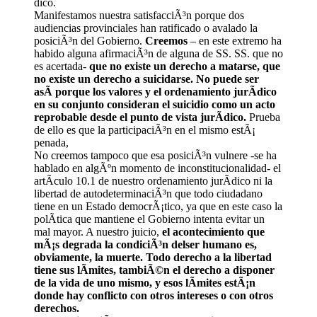
dico.
Manifestamos nuestra satisfacciÃ³n porque dos
audiencias provinciales han ratificado o avalado la
posiciÃ³n del Gobierno.
Creemos
– en este extremo ha
habido alguna afirmaciÃ³n de alguna de SS. SS. que no
es acertada-
que no existe un derecho a matarse, que
no existe un derecho a suicidarse. No puede ser
asÃ­ porque los valores y el ordenamiento jurÃ­dico
en su conjunto consideran el suicidio como un acto
reprobable desde el punto de vista jurÃ­dico.
Prueba
de ello es que la participaciÃ³n en el mismo estÃ¡
penada,
No creemos tampoco que esa posiciÃ³n vulnere -se ha
hablado en algÃºn momento de inconstitucionalidad- el
artÃ­culo 10.1 de nuestro ordenamiento jurÃ­dico ni la
libertad de autodeterminaciÃ³n que todo ciudadano
tiene en un Estado democrÃ¡tico, ya que en este caso la
polÃ­tica que mantiene el Gobierno intenta evitar un
mal mayor. A nuestro juicio,
el acontecimiento que
mÃ¡s degrada la condiciÃ³n delser humano es,
obviamente, la muerte. Todo derecho a la libertad
tiene sus lÃ­mites, tambiÃ©n el derecho a disponer
de la vida de uno mismo, y esos lÃ­mites estÃ¡n
donde hay conflicto con otros intereses o con otros
derechos.