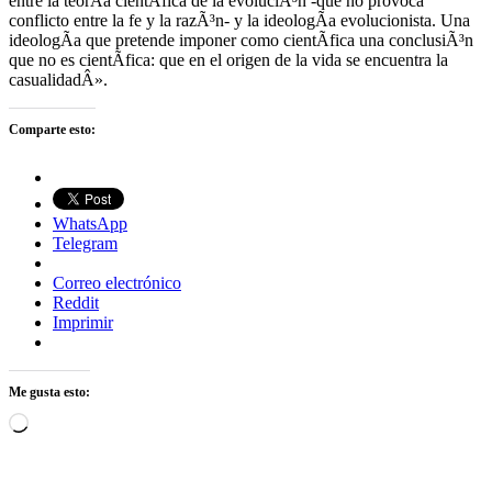
entre la teorÃ­a cientÃ­fica de la evoluciÃ³n -que no provoca
conflicto entre la fe y la razÃ³n- y la ideologÃ­a evolucionista. Una
ideologÃ­a que pretende imponer como cientÃ­fica una conclusiÃ³n
que no es cientÃ­fica: que en el origen de la vida se encuentra la
casualidadÂ».
Comparte esto:
WhatsApp
Telegram
Correo electrónico
Reddit
Imprimir
Me gusta esto:
Cargando...