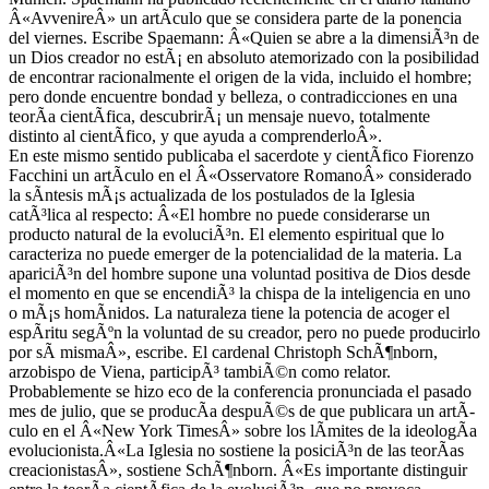
Â«AvvenireÂ» un artÃ­culo que se considera parte de la ponencia
del viernes. Escribe Spaemann: Â«Quien se abre a la dimensiÃ³n de
un Dios creador no estÃ¡ en absoluto atemorizado con la posibilidad
de encontrar racionalmente el origen de la vida, incluido el hombre;
pero donde encuentre bondad y belleza, o contradicciones en una
teorÃ­a cientÃ­fica, descubrirÃ¡ un mensaje nuevo, totalmente
distinto al cientÃ­fico, y que ayuda a comprenderloÂ».
En este mismo sentido publicaba el sacerdote y cientÃ­fico Fiorenzo
Facchini un artÃ­culo en el Â«Osservatore RomanoÂ» considerado
la sÃ­ntesis mÃ¡s actualizada de los postulados de la Iglesia
catÃ³lica al respecto: Â«El hombre no puede considerarse un
producto natural de la evoluciÃ³n. El elemento espiritual que lo
caracteriza no puede emerger de la potencialidad de la materia. La
apariciÃ³n del hombre supone una voluntad positiva de Dios desde
el momento en que se encendiÃ³ la chispa de la inteligencia en uno
o mÃ¡s homÃ­nidos. La naturaleza tiene la potencia de acoger el
espÃ­ritu segÃºn la voluntad de su creador, pero no puede producirlo
por sÃ­ mismaÂ», escribe. El cardenal Christoph SchÃ¶nborn,
arzobispo de Viena, participÃ³ tambiÃ©n como relator.
Probablemente se hizo eco de la conferencia pronunciada el pasado
mes de julio, que se producÃ­a despuÃ©s de que publicara un artÃ­
culo en el Â«New York TimesÂ» sobre los lÃ­mites de la ideologÃ­a
evolucionista.Â«La Iglesia no sostiene la posiciÃ³n de las teorÃ­as
creacionistasÂ», sostiene SchÃ¶nborn. Â«Es importante distinguir