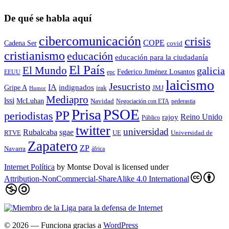
De qué se habla aquí
cibercomunicación
crisis
COPE
Cadena Ser
covid
cristianismo
educación
educación para la ciudadaní­a
El País
El Mundo
galicia
Federico Jiménez Losantos
EEUU
epc
laicismo
Jesucristo
IA
Gripe A
indignados
irak
JMJ
Humor
Mediapro
lssi
McLuhan
Navidad
Negociación con ETA
pederastia
Prisa
PSOE
PP
periodistas
Reino Unido
rajoy
Público
twitter
universidad
sgae
Rubalcaba
RTVE
UE
Universidad de
Zapatero
ZP
Navarra
áfrica
Internet Política
by
Montse Doval
is licensed under
Attribution-NonCommercial-ShareAlike 4.0 International
© 2026
— Funciona gracias a
WordPress