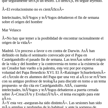
que seguramente serÃ¡n un tesoro. Lo demÃ¡s, en seguir leyendo.
Â«El evolucionismo no es cientÃ­ficoÂ»
Intelectuales, biÃ³logos y teÃ³logos debatieron el fin de semana
sobre el origen del hombre
Mar Velasco
Â«No hay que temer a la posibilidad de encontrar racionalmente el
origen de la vidaÂ»
Madrid- Un proceso a favor o en contra de Darwin. AsÃ­ han
definido en Italia el seminario convocado por el Papa en
Castelgandolfo el pasado fin de semana. Las teorÃ­as sobre el origen
de la vida y del hombre y la controversia en torno a la existencia de
un Creador han vuelto a la palestra, esta vez por por expresa
voluntad del Papa Benedicto XVI. El Â«Ratzinger SchuelerkreisÂ»
-el cÃ­rculo de ex alumnos del Papa que una vez al aÃ±o se reÃºnen
con su antiguo profesor de teologÃ­a para discutir en torno a un tema
propuesto- se dio cita en Castelgandolfo. AllÃ­, cuarenta
intelectuales, biÃ³logos y teÃ³logos debatieron a puerta cerrada
sobre Â«CreaciÃ³n y EvoluciÃ³nÂ», el tema escogido para este
aÃ±o.
Â«Y esta vez -aseguran-ha sido distintoÂ». Las sesiones han sido
mÃ¡s amplias y profundas de lo habitual, y ante la sorpresa de