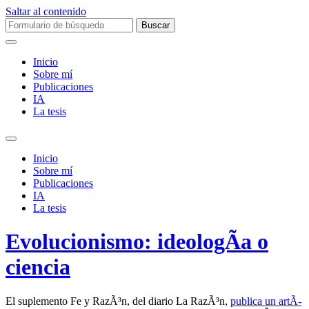
Saltar al contenido
Buscar:
Inicio
Sobre mí­
Publicaciones
IA
La tesis
Alternar
el
Inicio
campo
Sobre mí­
de
Publicaciones
búsqueda
IA
La tesis
Evolucionismo: ideologÃ­a o
ciencia
El suplemento Fe y RazÃ³n, del diario La RazÃ³n,
publica un artÃ­