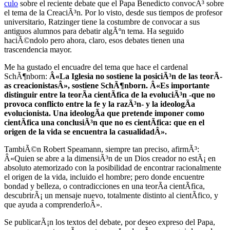
culo
sobre el reciente debate que el Papa Benedicto convocÃ³ sobre
el tema de la CreaciÃ³n. Por lo visto, desde sus tiempos de profesor
universitario, Ratzinger tiene la costumbre de convocar a sus
antiguos alumnos para debatir algÃºn tema. Ha seguido
haciÃ©ndolo pero ahora, claro, esos debates tienen una
trascendencia mayor.
Me ha gustado el encuadre del tema que hace el cardenal
SchÃ¶nborn:
Â«La Iglesia no sostiene la posiciÃ³n de las teorÃ­
as creacionistasÂ», sostiene SchÃ¶nborn. Â«Es importante
distinguir entre la teorÃ­a cientÃ­fica de la evoluciÃ³n -que no
provoca conflicto entre la fe y la razÃ³n- y la ideologÃ­a
evolucionista. Una ideologÃ­a que pretende imponer como
cientÃ­fica una conclusiÃ³n que no es cientÃ­fica: que en el
origen de la vida se encuentra la casualidadÂ».
TambiÃ©n Robert Speamann, siempre tan preciso, afirmÃ³:
Â«Quien se abre a la dimensiÃ³n de un Dios creador no estÃ¡ en
absoluto atemorizado con la posibilidad de encontrar racionalmente
el origen de la vida, incluido el hombre; pero donde encuentre
bondad y belleza, o contradicciones en una teorÃ­a cientÃ­fica,
descubrirÃ¡ un mensaje nuevo, totalmente distinto al cientÃ­fico, y
que ayuda a comprenderloÂ».
Se publicarÃ¡n los textos del debate, por deseo expreso del Papa,