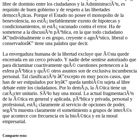
libre de dominio entre los ciudadanos y la AdministraciÃ³n, es
requisito de buen gobierno y de respeto a las libertades
democrÃ¡ticas. Porque el Estado no posee el monopolio de la
benevolencia, no estÃ¡ inefablemente exento de hipotecas y
condicionamientos, ni estÃ¡ vacunado contra el error. Ha de
someterse a la discusiÃ³n pÃºblica, en la que todo ciudadano
â€”individualmente o en grupo, creyente o agnÃ³stico, liberal o
conservadorâ€” tiene una palabra que decir.
La envergadura humana de la libertad excluye que Ã©sta quede
encerrada en un cerco privado. Y nadie debe sentirse autorizado que
para dictaminar coactivamente quÃ© cuestiones pertenecen a la
esfera pÃºblica y quÃ© otros asuntos son de exclusiva incumbencia
personal. Tal clasificaciÃ³n â€”excepto en muy pocos casos, que
han de ser estipulados por leyâ€” queda tambiÃ©n sujeta al libre
debate entre los ciudadanos. Por lo demÃ¡s, la Ã©tica tiene un
carÃ¡cter unitario. SÃ³lo hay una moral. La actual fragmentaciÃ³n
de la Ã©tica en general y aplicada, pÃºblica y privada, personal y
profesional, estÃ¡ claramente al servicio de opciones de poder,
segÃºn muestra claramente el sometimiento a grupos de interÃ©s
que acontece con frecuencia en la bioÃ©tica y en la moral
empresarial.
Comparte esto: