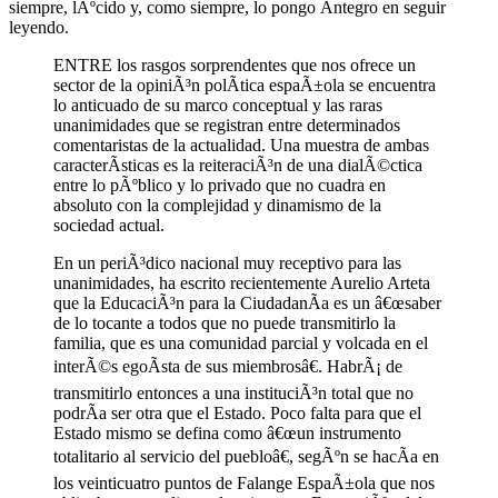
siempre, lÃºcido y, como siempre, lo pongo Ã­ntegro en seguir
leyendo.
ENTRE los rasgos sorprendentes que nos ofrece un
sector de la opiniÃ³n polÃ­tica espaÃ±ola se encuentra
lo anticuado de su marco conceptual y las raras
unanimidades que se registran entre determinados
comentaristas de la actualidad. Una muestra de ambas
caracterÃ­sticas es la reiteraciÃ³n de una dialÃ©ctica
entre lo pÃºblico y lo privado que no cuadra en
absoluto con la complejidad y dinamismo de la
sociedad actual.
En un periÃ³dico nacional muy receptivo para las
unanimidades, ha escrito recientemente Aurelio Arteta
que la EducaciÃ³n para la CiudadanÃ­a es un â€œsaber
de lo tocante a todos que no puede transmitirlo la
familia, que es una comunidad parcial y volcada en el
interÃ©s egoÃ­sta de sus miembrosâ€. HabrÃ¡ de
transmitirlo entonces a una instituciÃ³n total que no
podrÃ­a ser otra que el Estado. Poco falta para que el
Estado mismo se defina como â€œun instrumento
totalitario al servicio del puebloâ€, segÃºn se hacÃ­a en
los veinticuatro puntos de Falange EspaÃ±ola que nos