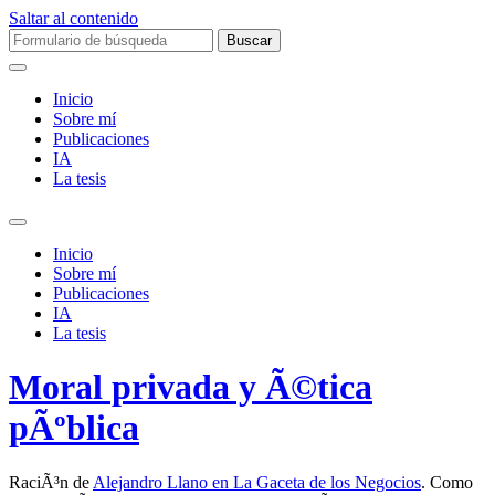
Saltar al contenido
Buscar:
Inicio
Sobre mí­
Publicaciones
IA
La tesis
Alternar
el
Inicio
campo
Sobre mí­
de
Publicaciones
búsqueda
IA
La tesis
Moral privada y Ã©tica
pÃºblica
RaciÃ³n de
Alejandro Llano en La Gaceta de los Negocios
. Como