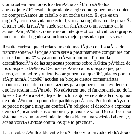
Como saben bien todos los demÃ³cratas â€”no sÃ³lo los
anglosajonesâ€” resulta imprudente elegir como gobernante a quien
no comprarÃ­amos un caballo o un coche usado. El que es un
dogmÃ¡tico en su vida intelectual, y recaba orgullosamente para sÃ­
el tener toda la razÃ³n, suele ser un fanÃ¡tico o un sectario en la
actuaciÃ³n pÃºblica, donde no admite que otros individuos o grupos
puedan haber llegado a soluciones mejor pensadas que las suyas.
Resulta curioso que el relanzamiento mediÃ¡tico en EspaÃ±a de la
francmasonerÃ­a â€”que ahora serÃ­a presuntamente compatible con
el cristianismoâ€” vaya acompaÃ±ado por una furibunda
descalificaciÃ³n de las supuestas posturas sobre Ã©tica pÃºblica de
los obispos catÃ³licos. Recurso retÃ³rico a los obispos que, por
cierto, es un pobre y reiterativo argumento al que â€”guiados por su
afÃ¡n mimÃ©ticoâ€” acuden en bloque ciertos comentaristas
cuando carecen de mejores razones para oponerse a una evidencia
que les resulta incÃ³moda. No advierten que el funcionamiento de la
Iglesia CatÃ³lica estÃ¡ lejos de incluir algo semejante a la disciplina
de opiniÃ³n que imponen los partidos polÃ­ticos. Por lo demÃ¡s no
se puede negar a ninguna confesiÃ³n religiosa el derecho a expresar
democrÃ¡ticamente sus opiniones y juicios de valor. Descalificar por
sistema no es un procedimiento admisible en una sociedad abierta, y
acaba volviÃ©ndose contra los que lo practican.
La articulaciÃ³n flexible entre lo pÃºblico y lo privado, el diÃ¡logo