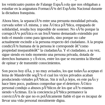
los veinticuatro puntos de Falange EspaÃ±ola que nos obligaban a
estudiar en la asignatura FormaciÃ³n del EspÃ­ritu Nacional durante
la dictadura franquista.
Ahora bien, la separaciÃ³n entre una presunta moralidad privada,
curvada sobre sÃ­ misma, y una Ã©tica pÃºblica, empapada de
solidaridad, resulta hoy imposible de sostener. No sÃ³lo porque la
corrupciÃ³n polÃ­tica es un fenÃ³meno demasiado extendido por
todo el mundo como para ignorarlo, sino porque no cabe
actualmente escindir a la persona respecto del ciudadano. A la propia
condiciÃ³n humana de la persona le corresponde â€”como
propiedad inseparableâ€” la ciudadanÃ­a. Y el ciudadano, a su vez,
sigue siendo en todo momento una persona privada, dotada de
derechos humanos y cÃ­vicos, entre los que se encuentra la libertad
de opinar y de transmitir conocimientos.
Son pocos hoy dÃ­a, y no muy avisados, los que todavÃ­a aceptan el
lema de Mandeville segÃºn el cual los vicios privados acaban
produciendo virtudes pÃºblicas. Sin ir mÃ¡s lejos, en este paÃ­s y
hace bien poco, pudimos comprobar que el deterioro Ã©tico
personal condujo a abusos pÃºblicos de los que aÃºn estamos
siendo vÃ­ctimas. En la conciencia pÃºblica permanece la
convicciÃ³n de que no es polÃ­ticamente fiable el que es incapaz de
llevar una vida personal moralmente digna.