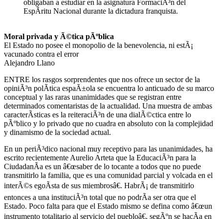
obligaban a estudiar en la asignatura FormaciÃ³n del
EspÃ­ritu Nacional durante la dictadura franquista.
Moral privada y Ã©tica pÃºblica
El Estado no posee el monopolio de la benevolencia, ni estÃ¡
vacunado contra el error
Alejandro Llano
ENTRE los rasgos sorprendentes que nos ofrece un sector de la
opiniÃ³n polÃ­tica espaÃ±ola se encuentra lo anticuado de su marco
conceptual y las raras unanimidades que se registran entre
determinados comentaristas de la actualidad. Una muestra de ambas
caracterÃ­sticas es la reiteraciÃ³n de una dialÃ©ctica entre lo
pÃºblico y lo privado que no cuadra en absoluto con la complejidad
y dinamismo de la sociedad actual.
En un periÃ³dico nacional muy receptivo para las unanimidades, ha
escrito recientemente Aurelio Arteta que la EducaciÃ³n para la
CiudadanÃ­a es un â€œsaber de lo tocante a todos que no puede
transmitirlo la familia, que es una comunidad parcial y volcada en el
interÃ©s egoÃ­sta de sus miembrosâ€. HabrÃ¡ de transmitirlo
entonces a una instituciÃ³n total que no podrÃ­a ser otra que el
Estado. Poco falta para que el Estado mismo se defina como â€œun
instrumento totalitario al servicio del puebloâ€, segÃºn se hacÃ­a en