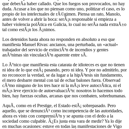
que deberÃ­a haber callado. Que los fuegos son provocados, no hay
duda. Acusar a los que no piensan como uno, politizar el caso, es lo
propio de los intelectuales de rÃ©gimen. Piensa un rato, Manolo,
antes de volver a abrir la boca: serÃ¡s responsable si empieza a
haber violencia polÃ­tica en Galicia, lo cual no serÃ­a nada extraÃ±o
tal como estÃ¡n los Ã¡nimos.
Los detenidos hasta ahora no responden en absoluto a eso que
manifiesta Manuel Rivas: ancianos, una perturbada, un «actual»
trabajador del servicio de extinciÃ³n de incendios y gentes
anÃ³nimas sin vinculaciÃ³n aparente entre sÃ­.
Lo Ãºnico que manifiesta esta catarata de idioteces es que no tienen
ni idea de lo que estÃ¡ pasando, pero ni idea. Y por no admitirlo, por
no reconocer la verdad, se da lugar a la hipÃ³tesis sin fundamento,
el mero desbarre mental con tal de echar balones fuera. Observad
cÃ³mo ninguno de los tres hace ni la mÃ¡s leve autocrÃ­tica, ni el
mÃ¡s leve ejercicio de autoevaluaciÃ³n: nosotros lo hacemos todo
bien, hay fuerzas ocultas, arcanas que nos combaten, sobrehumanas.
AquÃ­, como en el Prestige, el Estado estÃ¡ sobrepasado. Pero
aquello, que se denunciÃ³ como incompetencia de las autoridades,
ahora es visto con comprensiÃ³n y se apunta con el dedo a la
sociedad como culpable. Â¿Es justa esta vara de medir? Ya lo dije
en muchas ocasiones: estuve en todas las manifestaciones de Vigo