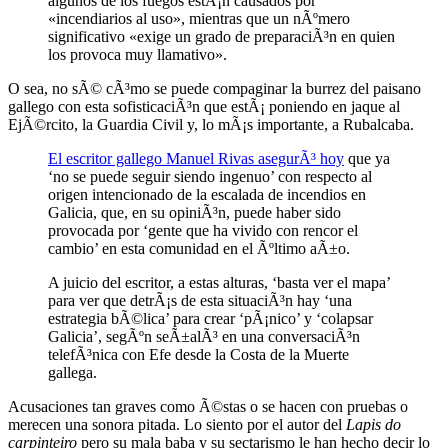
algunos de los fuegos estÃ¡n causados por
«incendiarios al uso», mientras que un nÃºmero
significativo «exige un grado de preparaciÃ³n en quien
los provoca muy llamativo».
O sea, no sÃ© cÃ³mo se puede compaginar la burrez del paisano
gallego con esta sofisticaciÃ³n que estÃ¡ poniendo en jaque al
EjÃ©rcito, la Guardia Civil y, lo mÃ¡s importante, a Rubalcaba.
El escritor gallego Manuel Rivas asegurÃ³ hoy
que ya
‘no se puede seguir siendo ingenuo’ con respecto al
origen intencionado de la escalada de incendios en
Galicia, que, en su opiniÃ³n, puede haber sido
provocada por ‘gente que ha vivido con rencor el
cambio’ en esta comunidad en el Ãºltimo aÃ±o.
A juicio del escritor, a estas alturas, ‘basta ver el mapa’
para ver que detrÃ¡s de esta situaciÃ³n hay ‘una
estrategia bÃ©lica’ para crear ‘pÃ¡nico’ y ‘colapsar
Galicia’, segÃºn seÃ±alÃ³ en una conversaciÃ³n
telefÃ³nica con Efe desde la Costa de la Muerte
gallega.
Acusaciones tan graves como Ã©stas o se hacen con pruebas o
merecen una sonora pitada. Lo siento por el autor del
Lapis do
carpinteiro
pero su mala baba y su sectarismo le han hecho decir lo