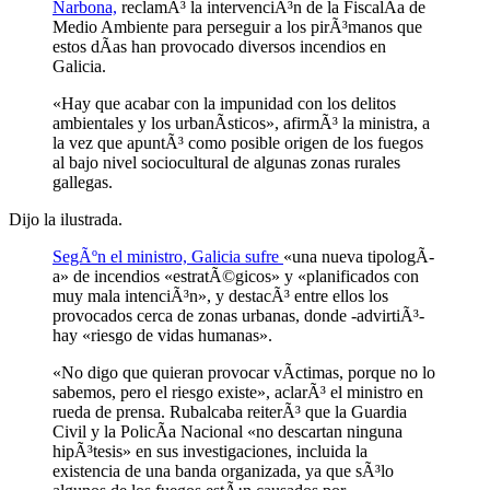
Narbona,
reclamÃ³ la intervenciÃ³n de la FiscalÃ­a de
Medio Ambiente para perseguir a los pirÃ³manos que
estos dÃ­as han provocado diversos incendios en
Galicia.
«Hay que acabar con la impunidad con los delitos
ambientales y los urbanÃ­sticos», afirmÃ³ la ministra, a
la vez que apuntÃ³ como posible origen de los fuegos
al bajo nivel sociocultural de algunas zonas rurales
gallegas.
Dijo la ilustrada.
SegÃºn el ministro, Galicia sufre
«una nueva tipologÃ­
a» de incendios «estratÃ©gicos» y «planificados con
muy mala intenciÃ³n», y destacÃ³ entre ellos los
provocados cerca de zonas urbanas, donde -advirtiÃ³-
hay «riesgo de vidas humanas».
«No digo que quieran provocar vÃ­ctimas, porque no lo
sabemos, pero el riesgo existe», aclarÃ³ el ministro en
rueda de prensa. Rubalcaba reiterÃ³ que la Guardia
Civil y la PolicÃ­a Nacional «no descartan ninguna
hipÃ³tesis» en sus investigaciones, incluida la
existencia de una banda organizada, ya que sÃ³lo