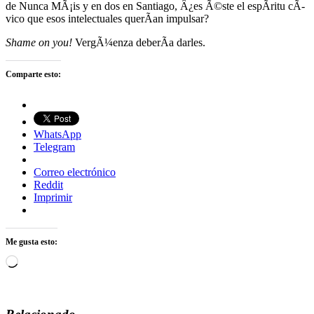
de Nunca MÃ¡is y en dos en Santiago, Â¿es Ã©ste el espÃ­ritu cÃ­
vico que esos intelectuales querÃ­an impulsar?
Shame on you!
VergÃ¼enza deberÃ­a darles.
Comparte esto:
WhatsApp
Telegram
Correo electrónico
Reddit
Imprimir
Me gusta esto:
Cargando...