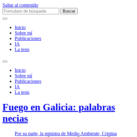
Saltar al contenido
Buscar:
Inicio
Sobre mí­
Publicaciones
IA
La tesis
Alternar
el
Inicio
campo
Sobre mí­
de
Publicaciones
búsqueda
IA
La tesis
Fuego en Galicia: palabras
necias
Por su parte, la ministra de Medio Ambiente, Cristina