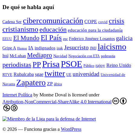
De qué se habla aquí
cibercomunicación
crisis
COPE
Cadena Ser
covid
cristianismo
educación
educación para la ciudadaní­a
El País
El Mundo
galicia
Federico Jiménez Losantos
EEUU
epc
laicismo
Jesucristo
IA
Gripe A
indignados
irak
JMJ
Humor
Mediapro
lssi
McLuhan
Navidad
Negociación con ETA
pederastia
Prisa
PSOE
PP
periodistas
Reino Unido
rajoy
Público
twitter
universidad
sgae
Rubalcaba
RTVE
UE
Universidad de
Zapatero
ZP
Navarra
áfrica
Internet Política
by
Montse Doval
is licensed under
Attribution-NonCommercial-ShareAlike 4.0 International
© 2026
— Funciona gracias a
WordPress