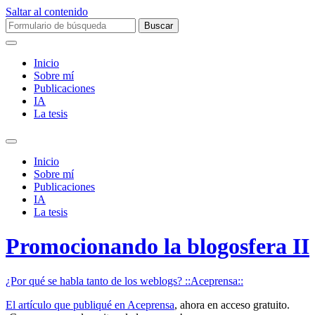
Saltar al contenido
Buscar:
Inicio
Sobre mí­
Publicaciones
IA
La tesis
Alternar
el
Inicio
campo
Sobre mí­
de
Publicaciones
búsqueda
IA
La tesis
Promocionando la blogosfera II
¿Por qué se habla tanto de los weblogs? ::Aceprensa::
El artí­culo que publiqué en Aceprensa
, ahora en acceso gratuito.