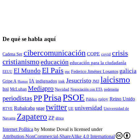
De qué se habla aquí
cibercomunicación
crisis
COPE
Cadena Ser
covid
cristianismo
educación
educación para la ciudadaní­a
El País
El Mundo
galicia
Federico Jiménez Losantos
EEUU
epc
laicismo
Jesucristo
IA
Gripe A
indignados
irak
JMJ
Humor
Mediapro
lssi
McLuhan
Navidad
Negociación con ETA
pederastia
Prisa
PSOE
PP
periodistas
Reino Unido
rajoy
Público
twitter
universidad
sgae
Rubalcaba
RTVE
UE
Universidad de
Zapatero
ZP
Navarra
áfrica
Internet Política
by
Montse Doval
is licensed under
Attribution-NonCommercial-ShareAlike 4.0 International