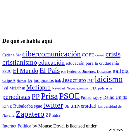
De qué se habla aquí
cibercomunicación
crisis
COPE
Cadena Ser
covid
cristianismo
educación
educación para la ciudadaní­a
El País
El Mundo
galicia
Federico Jiménez Losantos
EEUU
epc
laicismo
Jesucristo
IA
Gripe A
indignados
irak
JMJ
Humor
Mediapro
lssi
McLuhan
Navidad
Negociación con ETA
pederastia
Prisa
PSOE
PP
periodistas
Reino Unido
rajoy
Público
twitter
universidad
sgae
Rubalcaba
RTVE
UE
Universidad de
Zapatero
ZP
Navarra
áfrica
Internet Política
by
Montse Doval
is licensed under