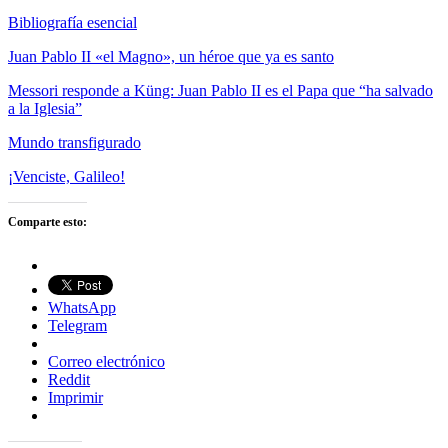
Bibliografía esencial
Juan Pablo II «el Magno», un héroe que ya es santo
Messori responde a Küng: Juan Pablo II es el Papa que “ha salvado
a la Iglesia”
Mundo transfigurado
¡Venciste, Galileo!
Comparte esto:
WhatsApp
Telegram
Correo electrónico
Reddit
Imprimir