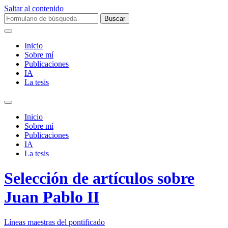
Saltar al contenido
Buscar:
Inicio
Sobre mí­
Publicaciones
IA
La tesis
Alternar
el
Inicio
campo
Sobre mí­
de
Publicaciones
búsqueda
IA
La tesis
Selección de artículos sobre
Juan Pablo II
Líneas maestras del pontificado