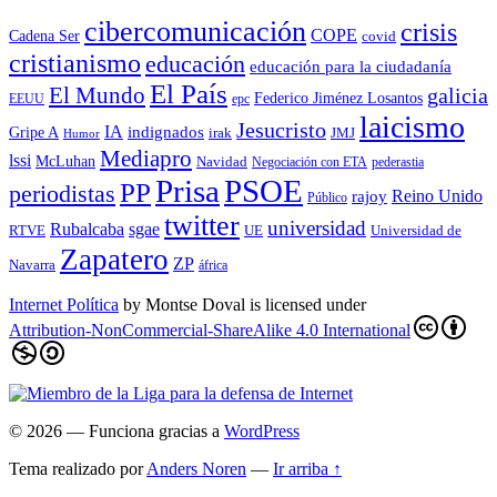
cibercomunicación
crisis
COPE
Cadena Ser
covid
cristianismo
educación
educación para la ciudadaní­a
El País
El Mundo
galicia
Federico Jiménez Losantos
EEUU
epc
laicismo
Jesucristo
IA
Gripe A
indignados
irak
JMJ
Humor
Mediapro
lssi
McLuhan
Navidad
Negociación con ETA
pederastia
Prisa
PSOE
PP
periodistas
Reino Unido
rajoy
Público
twitter
universidad
sgae
Rubalcaba
RTVE
UE
Universidad de
Zapatero
ZP
Navarra
áfrica
Internet Política
by
Montse Doval
is licensed under
Attribution-NonCommercial-ShareAlike 4.0 International
© 2026
— Funciona gracias a
WordPress
Tema realizado por
Anders Noren
—
Ir arriba ↑