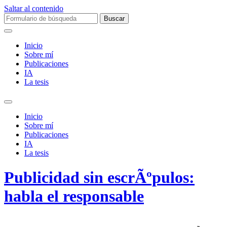
Saltar al contenido
Buscar:
Inicio
Sobre mí­
Publicaciones
IA
La tesis
Alternar
el
Inicio
campo
Sobre mí­
de
Publicaciones
búsqueda
IA
La tesis
Publicidad sin escrÃºpulos:
habla el responsable