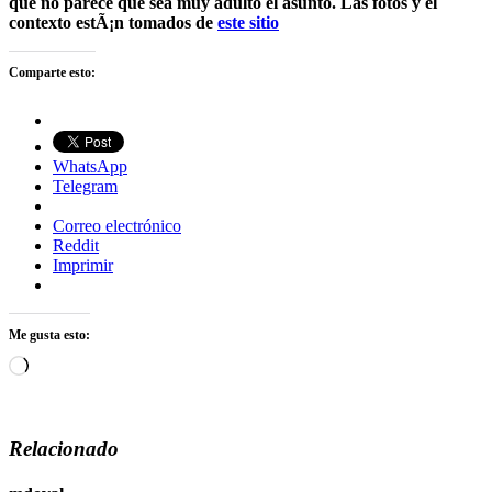
que no parece que sea muy adulto el asunto. Las fotos y el
contexto estÃ¡n tomados de
este sitio
Comparte esto:
WhatsApp
Telegram
Correo electrónico
Reddit
Imprimir
Me gusta esto:
Cargando...
Relacionado