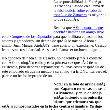
La responsabilidad de FerrÃ¡n
(Fernando) Casado en el tema de
la
falsa noticia sobre el robo del
escaÃ±o de Zapatero
es mayor de
lo que suponÃ­a.
Resulta que
Ã©l personalmente
decidiÃ³ llamar a un amigo suyo
en el Congreso de los Diputados
para que facilitara el paso de los
actores y grabadores, sin decirle de quÃ© se trataba. Ahora el
amigo, Juan Manuel AndrÃ©s, tiene abierto un expediente. Casado
le muestra su solidaridad. A eso se le llama ser un buen amigo…
No conozco de nada al tal Casado, no he tenido jamÃ¡s contacto
con Ã©l de ningÃºn estilo y es la primera vez que sÃ© de su
existencia, pero deberÃ­a replantearse muchas cosas despuÃ©s de
este embolado en que ha metido a su amigo y a la ONU. La verdad,
parece un hecho impropio de un adulto.
Nota: en la foto de arriba estÃ¡
con Zapatero en su casa, o sea,
La Moncloa, y en la de abajo
estÃ¡n luciendo una pulserita
blanca que «demuestra» que
estÃ¡n comprometidos en la lucha contra el hambre. Ya digo