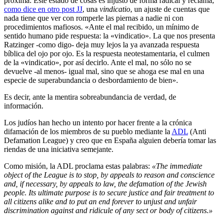
próxima. Este estado de cosas es injusto de forma radical y reclama,
como dice en otro post JJ
, una
vindicatio
, un ajuste de cuentas que
nada tiene que ver con romperle las piernas a nadie ni con
procedimientos mafiosos. «Ante el mal recibido, un mínimo de
sentido humano pide respuesta: la «vindicatio». La que nos presenta
Ratzinger -como digo- deja muy lejos la ya avanzada respuesta
bíblica del ojo por ojo. Es la respuesta neotestamentaria, el culmen
de la «vindicatio», por así decirlo. Ante el mal, no sólo no se
devuelve -al menos- igual mal, sino que se ahoga ese mal en una
especie de superabundancia o desbordamiento de bien».
Es decir, ante la mentira sobreabundancia de verdad, de
información.
Los judíos han hecho un intento por hacer frente a la crónica
difamación de los miembros de su pueblo mediante la
ADL
(Anti
Defamation League) y creo que en España alguien debería tomar las
riendas de una iniciativa semejante.
Como misión, la ADL proclama estas palabras:
«The immediate
object of the League is to stop, by appeals to reason and conscience
and, if necessary, by appeals to law, the defamation of the Jewish
people. Its ultimate purpose is to secure justice and fair treatment to
all citizens alike and to put an end forever to unjust and unfair
discrimination against and ridicule of any sect or body of citizens.»