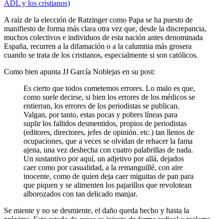
ADL y los cristianos)
A raíz de la elección de Ratzinger como Papa se ha puesto de
manifiesto de forma más clara otra vez que, desde la discrepancia,
muchos colectivos e individuos de esta nación antes denominada
España, recurren a la difamación o a la calumnia más grosera
cuando se trata de los cristianos, especialmente si son católicos.
Como bien apunta JJ García Noblejas en su post:
Es cierto que todos cometemos errores. Lo malo es que,
como suele decirse, si bien los errores de los médicos se
entierran, los errores de los periodistas se publican.
Valgan, por tanto, estas pocas y pobres líneas para
suplir los fallidos desmentidos, propios de periodistas
(editores, directores, jefes de opinión. etc.) tan llenos de
ocupaciones, que a veces se olvidan de rehacer la fama
ajena, una vez deshecha con cuatro palabrillas de nada.
Un sustantivo por aquí, un adjetivo por allá, dejados
caer como por casualidad, a la remanguillé, con aire
inocente, como de quien deja caer miguitas de pan para
que piquen y se alimenten los pajarillos que revolotean
alborozados con tan delicado manjar.
Se miente y no se desmiente, el daño queda hecho y hasta la