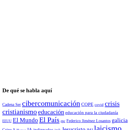
De qué se habla aquí
cibercomunicación
crisis
COPE
Cadena Ser
covid
cristianismo
educación
educación para la ciudadaní­a
El País
El Mundo
galicia
Federico Jiménez Losantos
EEUU
epc
laicismo
Jesucristo
IA
Gripe A
indignados
irak
JMJ