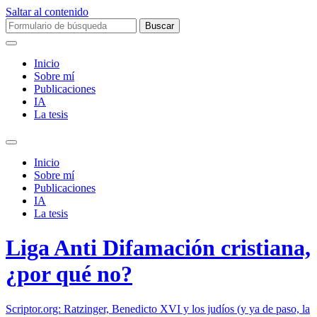
Saltar al contenido
Buscar:
Inicio
Sobre mí­
Publicaciones
IA
La tesis
Alternar
el
Inicio
campo
Sobre mí­
de
Publicaciones
búsqueda
IA
La tesis
Liga Anti Difamación cristiana,
¿por qué no?
Scriptor.org: Ratzinger, Benedicto XVI y los judíos (y ya de paso, la