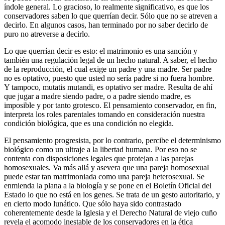
índole general. Lo gracioso, lo realmente significativo, es que los
conservadores saben lo que querrían decir. Sólo que no se atreven a
decirlo. En algunos casos, han terminado por no saber decirlo de
puro no atreverse a decirlo.
Lo que querrían decir es esto: el matrimonio es una sanción y
también una regulación legal de un hecho natural. A saber, el hecho
de la reproducción, el cual exige un padre y una madre. Ser padre
no es optativo, puesto que usted no sería padre si no fuera hombre.
Y tampoco, mutatis mutandi, es optativo ser madre. Resulta de ahí
que jugar a madre siendo padre, o a padre siendo madre, es
imposible y por tanto grotesco. El pensamiento conservador, en fin,
interpreta los roles parentales tomando en consideración nuestra
condición biológica, que es una condición no elegida.
El pensamiento progresista, por lo contrario, percibe el determinismo
biológico como un ultraje a la libertad humana. Por eso no se
contenta con disposiciones legales que protejan a las parejas
homosexuales. Va más allá y asevera que una pareja homosexual
puede estar tan matrimoniada como una pareja heterosexual. Se
enmienda la plana a la biología y se pone en el Boletín Oficial del
Estado lo que no está en los genes. Se trata de un gesto autoritario, y
en cierto modo lunático. Que sólo haya sido contrastado
coherentemente desde la Iglesia y el Derecho Natural de viejo cuño
revela el acomodo inestable de los conservadores en la ética