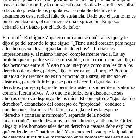
más el debate moral, y lo que se está oyendo desde la orilla socialista
o la contrapuesta de los populares. Lo notable del cruce de
argumentos es su radical falta de sustancia. Dado que el asunto no es
pueril en absoluto, el caso merece una explicación. Empiezo
echando un vistazo por el lado de babor.
El otro día Rodríguez Zapatero miró a no sé quién a los ojos y le
dijo algo del tenor de lo que sigue: “¿Tiene usted corazón para negar
a los homosexuales la igualdad de derechos?”. La frase es
impresionante y, al mismo tiempo, completamente vacía. La ley
prohíbe que un padre se case con su hija, o una madre con su hijo, o
dos hermanos entre sí. Y esto no se interpreta como una lesión a los
derechos de madres, padres, hijos o hermanos. ¿Por qué? Porque la
igualdad de derechos no es un principio que sirva, enunciado en
abstracto, para definir lo que se puede hacer. La igualdad de
derechos, por ejemplo, no le permite a usted disponer de mis ahorros
como si fueran suyos. A lo que le autoriza es a disponer de sus
ahorros como yo dispongo de los míos. El concepto de “igualdad de
derechos”, desanclado del concepto de “propiedad”, conduce a
conclusiones absurdas. Por la misma regla de tres la especie
“derecho a contraer matrimonio”, separada de la noción
“matrimonio”, puede llevarnos, potencialmente, al disparate. Quien
alega que los homosexuales tienen derecho a casarse debe explicar
qué entiende por “matrimonio”. Y quienes rechazan que la igualdad
de derechos justifique el matrimonio entre homosexuales están en la