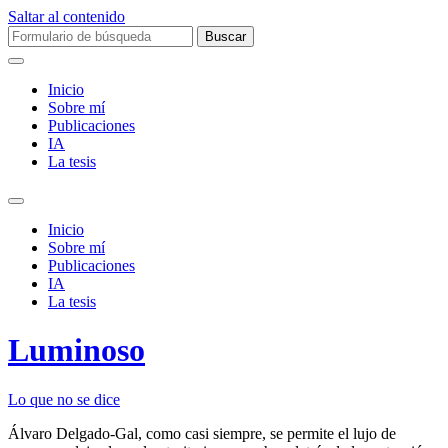
Saltar al contenido
Buscar:
Inicio
Sobre mí­
Publicaciones
IA
La tesis
Alternar
el
Inicio
campo
Sobre mí­
de
Publicaciones
búsqueda
IA
La tesis
Luminoso
Lo que no se dice
Álvaro Delgado-Gal, como casi siempre, se permite el lujo de