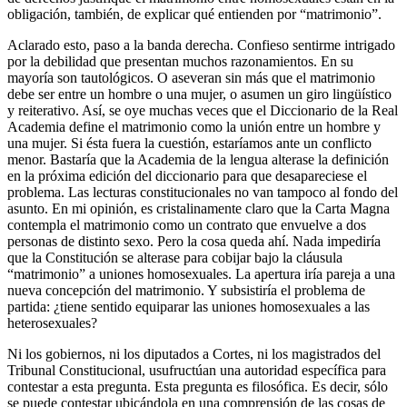
obligación, también, de explicar qué entienden por “matrimonio”.
Aclarado esto, paso a la banda derecha. Confieso sentirme intrigado
por la debilidad que presentan muchos razonamientos. En su
mayoría son tautológicos. O aseveran sin más que el matrimonio
debe ser entre un hombre o una mujer, o asumen un giro lingüístico
y reiterativo. Así, se oye muchas veces que el Diccionario de la Real
Academia define el matrimonio como la unión entre un hombre y
una mujer. Si ésta fuera la cuestión, estaríamos ante un conflicto
menor. Bastaría que la Academia de la lengua alterase la definición
en la próxima edición del diccionario para que desapareciese el
problema. Las lecturas constitucionales no van tampoco al fondo del
asunto. En mi opinión, es cristalinamente claro que la Carta Magna
contempla el matrimonio como un contrato que envuelve a dos
personas de distinto sexo. Pero la cosa queda ahí. Nada impediría
que la Constitución se alterase para cobijar bajo la cláusula
“matrimonio” a uniones homosexuales. La apertura iría pareja a una
nueva concepción del matrimonio. Y subsistiría el problema de
partida: ¿tiene sentido equiparar las uniones homosexuales a las
heterosexuales?
Ni los gobiernos, ni los diputados a Cortes, ni los magistrados del
Tribunal Constitucional, usufructúan una autoridad específica para
contestar a esta pregunta. Esta pregunta es filosófica. Es decir, sólo
se puede contestar ubicándola en una comprensión de las cosas de