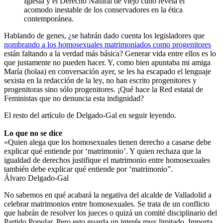
Iglesia y el Derecho Natural de viejo cuño revela el
acomodo inestable de los conservadores en la ética
contemporánea.
Hablando de genes, ¿se habrán dado cuenta los legisladores que
nombrando a los homosexuales matrimoniados como progenitores
están faltando a la verdad más básica? Generar vida entre ellos es lo
que justamente no pueden hacer. Y, como bien apuntaba mi amiga
María (holaa) en conversación ayer, se les ha escapado el lenguaje
sexista en la redacción de la ley, no han escrito progenitores y
progenitoras sino sólo progenitores. ¡Qué hace la Red estatal de
Feministas que no denuncia esta indignidad?
El resto del artículo de Delgado-Gal en seguir leyendo.
Lo que no se dice
«Quien alega que los homosexuales tienen derecho a casarse debe
explicar qué entiende por ‘matrimonio’. Y quien rechaza que la
igualdad de derechos justifique el matrimonio entre homosexuales
también debe explicar qué entiende por ‘matrimonio”.
Álvaro Delgado-Gal
No sabemos en qué acabará la negativa del alcalde de Valladolid a
celebrar matrimonios entre homosexuales. Se trata de un conflicto
que habrán de resolver los jueces o quizá un comité disciplinario del
Partido Popular. Pero esto guarda un interés muy limitado. Importa