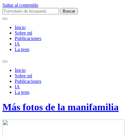
Saltar al contenido
Buscar:
Inicio
Sobre mí­
Publicaciones
IA
La tesis
Alternar
el
Inicio
campo
Sobre mí­
de
Publicaciones
búsqueda
IA
La tesis
Más fotos de la manifamilia