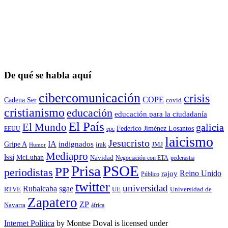
De qué se habla aquí
cibercomunicación
crisis
COPE
Cadena Ser
covid
cristianismo
educación
educación para la ciudadaní­a
El País
El Mundo
galicia
Federico Jiménez Losantos
EEUU
epc
laicismo
Jesucristo
IA
Gripe A
indignados
irak
JMJ
Humor
Mediapro
lssi
McLuhan
Navidad
Negociación con ETA
pederastia
Prisa
PSOE
PP
periodistas
Reino Unido
rajoy
Público
twitter
universidad
sgae
Rubalcaba
RTVE
UE
Universidad de
Zapatero
ZP
Navarra
áfrica
Internet Política
by
Montse Doval
is licensed under