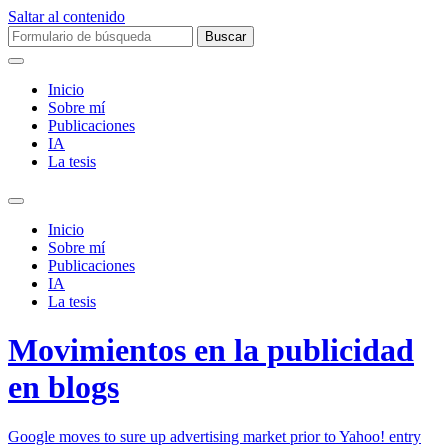
Saltar al contenido
Buscar:
Inicio
Sobre mí­
Publicaciones
IA
La tesis
Alternar
el
Inicio
campo
Sobre mí­
de
Publicaciones
búsqueda
IA
La tesis
Movimientos en la publicidad
en blogs
Google moves to sure up advertising market prior to Yahoo! entry