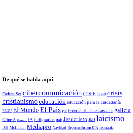
De qué se habla aquí
cibercomunicación
crisis
COPE
Cadena Ser
covid
cristianismo
educación
educación para la ciudadaní­a
El País
El Mundo
galicia
Federico Jiménez Losantos
EEUU
epc
laicismo
Jesucristo
IA
Gripe A
indignados
irak
JMJ
Humor
Mediapro
lssi
McLuhan
Navidad
Negociación con ETA
pederastia