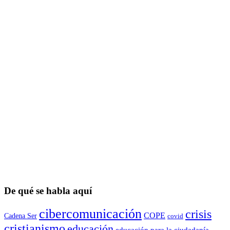
De qué se habla aquí
cibercomunicación
crisis
COPE
Cadena Ser
covid
cristianismo
educación
educación para la ciudadaní­a