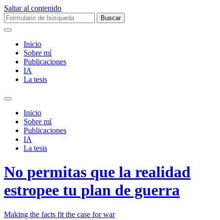
Saltar al contenido
Buscar:
Inicio
Sobre mí­
Publicaciones
IA
La tesis
Alternar
el
Inicio
campo
Sobre mí­
de
Publicaciones
búsqueda
IA
La tesis
No permitas que la realidad
estropee tu plan de guerra
Making the facts fit the case for war