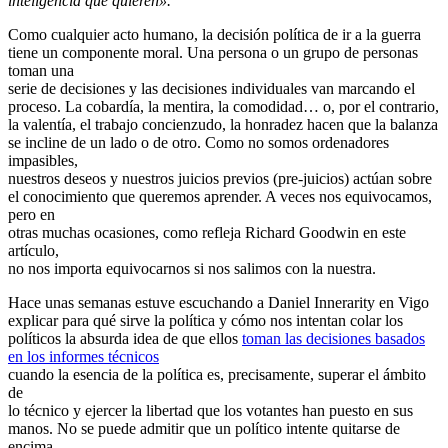
inteligencia que quieren».
Como cualquier acto humano, la decisión política de ir a la guerra
tiene un componente moral. Una persona o un grupo de personas
toman una
serie de decisiones y las decisiones individuales van marcando el
proceso. La cobardía, la mentira, la comodidad… o, por el contrario,
la valentía, el trabajo concienzudo, la honradez hacen que la balanza
se incline de un lado o de otro. Como no somos ordenadores
impasibles,
nuestros deseos y nuestros juicios previos (pre-juicios) actúan sobre
el conocimiento que queremos aprender. A veces nos equivocamos,
pero en
otras muchas ocasiones, como refleja Richard Goodwin en este
artículo,
no nos importa equivocarnos si nos salimos con la nuestra.
Hace unas semanas estuve escuchando a Daniel Innerarity en Vigo
explicar para qué sirve la política y cómo nos intentan colar los
políticos la absurda idea de que ellos
toman las decisiones basados
en los informes técnicos
cuando la esencia de la política es, precisamente, superar el ámbito
de
lo técnico y ejercer la libertad que los votantes han puesto en sus
manos. No se puede admitir que un político intente quitarse de
encima