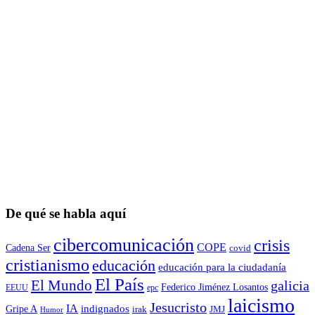
De qué se habla aquí
cibercomunicación
crisis
COPE
Cadena Ser
covid
cristianismo
educación
educación para la ciudadaní­a
El País
El Mundo
galicia
Federico Jiménez Losantos
EEUU
epc
laicismo
Jesucristo
IA
Gripe A
indignados
irak
JMJ
Humor