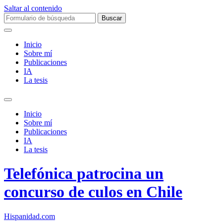
Saltar al contenido
Buscar:
Inicio
Sobre mí­
Publicaciones
IA
La tesis
Alternar
el
Inicio
campo
Sobre mí­
de
Publicaciones
búsqueda
IA
La tesis
Telefónica patrocina un
concurso de culos en Chile
Hispanidad.com