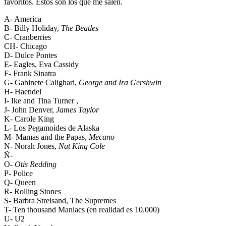
favoritos. Estos son los que me salen.
A- America
B- Billy Holiday,
The Beatles
C- Cranberries
CH- Chicago
D- Dulce Pontes
E- Eagles, Eva Cassidy
F- Frank Sinatra
G- Gabinete Calighari,
George and Ira Gershwin
H- Haendel
I- Ike and Tina Turner ,
J- John Denver,
James Taylor
K- Carole King
L- Los Pegamoides de Alaska
M- Mamas and the Papas,
Mecano
N- Norah Jones,
Nat King Cole
Ñ-
O-
Otis Redding
P- Police
Q- Queen
R- Rolling Stones
S- Barbra Streisand, The Supremes
T- Ten thousand Maniacs (en realidad es 10.000)
U- U2