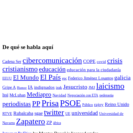
De qué se habla aquí
cibercomunicación
crisis
COPE
Cadena Ser
covid
cristianismo
educación
educación para la ciudadaní­a
El País
El Mundo
galicia
Federico Jiménez Losantos
EEUU
epc
laicismo
Jesucristo
IA
Gripe A
indignados
irak
JMJ
Humor
Mediapro
lssi
McLuhan
Navidad
Negociación con ETA
pederastia
Prisa
PSOE
PP
periodistas
Reino Unido
rajoy
Público
twitter
universidad
sgae
Rubalcaba
RTVE
UE
Universidad de
Zapatero
ZP
Navarra
áfrica