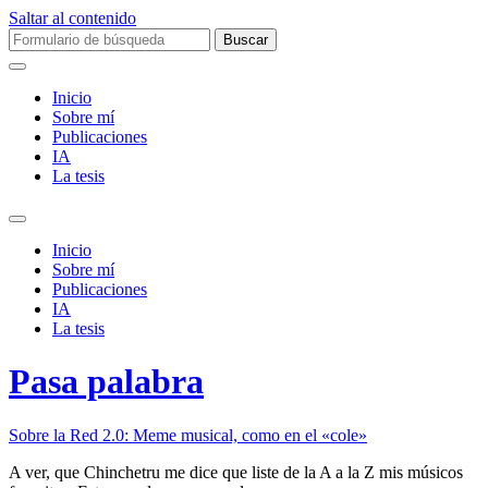
Saltar al contenido
Buscar:
Inicio
Sobre mí­
Publicaciones
IA
La tesis
Alternar
el
Inicio
campo
Sobre mí­
de
Publicaciones
búsqueda
IA
La tesis
Pasa palabra
Sobre la Red 2.0: Meme musical, como en el «cole»
A ver, que Chinchetru me dice que liste de la A a la Z mis músicos