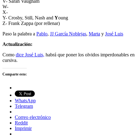
V- Sarah Vaugham
W-
X-
Y- Crosby, Still, Nash and
Y
oung
Z- Frank Zappa (por rellenar)
Paso la palabra a
Pablo
,
JJ García Noblejas
,
Marta
y
José Luis
Actualización:
Como
dice José Luis,
habrá que poner los olvidos imperdonables en
cursiva.
Comparte esto:
WhatsApp
Telegram
Correo electrónico
Reddit
Imprimir