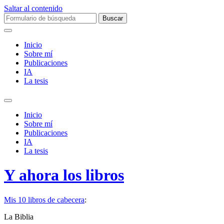
Saltar al contenido
Buscar:
Inicio
Sobre mí­
Publicaciones
IA
La tesis
Alternar
el
Inicio
campo
Sobre mí­
de
Publicaciones
búsqueda
IA
La tesis
Y ahora los libros
Mis 10 libros de cabecera
:
La Biblia