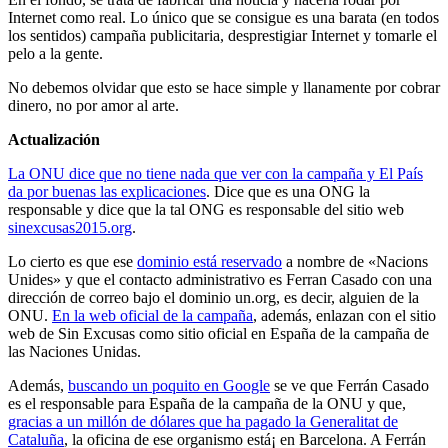
Internet como real. Lo único que se consigue es una barata (en todos
los sentidos) campaña publicitaria, desprestigiar Internet y tomarle el
pelo a la gente.
No debemos olvidar que esto se hace simple y llanamente por cobrar
dinero, no por amor al arte.
Actualización
La ONU dice que no tiene nada que ver con la campaña y El Paí­s
da por buenas las explicaciones
. Dice que es una ONG la
responsable y dice que la tal ONG es responsable del sitio web
sinexcusas2015.org
.
Lo cierto es que ese
dominio está reservado
a nombre de «Nacions
Unides» y que el contacto administrativo es Ferran Casado con una
dirección de correo bajo el dominio un.org, es decir, alguien de la
ONU.
En la web oficial de la campaña
, además, enlazan con el sitio
web de Sin Excusas como sitio oficial en España de la campaña de
las Naciones Unidas.
Además,
buscando un poquito en Google
se ve que Ferrán Casado
es el responsable para España de la campaña de la ONU y que,
gracias a un millón de dólares que ha pagado la Generalitat de
Cataluña
, la oficina de ese organismo está¡ en Barcelona. A Ferrán