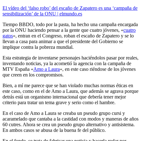
El ví­deo del ‘falso robo’ del escaño de Zapatero es una ‘campaña de
sensibilización’ de la ONU | elmundo.es
Tiempo BBDO, todo por la pasta, ha hecho una campaña encargada
por la ONU haciendo pensar a la gente que cuatro jóvenes, «
cuatro
gatos
«, entran en el Congreso, roban el escaño de Zapatero y se lo
llevan a casa para animar a que el presidente del Gobierno se
implique contra la pobreza mundial.
Esta estrategia de inventarse personajes haciéndolos pasar por reales,
inventando noticias, ya la acometió la agencia con la campaña de
MTV España «
Amo a Laura
«, en este caso riéndose de los jóvenes
que creen en los compromisos.
Bien, a mí­ me parece que se han violado muchas normas éticas en
este caso, como en el de Amo a Laura, que además se agrava porque
detrás está un organismo internacional que deberí­a tener mejor
criterio para tratar un tema grave y serio como el hambre.
En el caso de Amo a Laura se creaba un pseudo grupo cursi y
acaramelado que cantaba a la castidad con modos y maneras de años
60 cutres. Ahora se crea un pseudo grupo alternativo y antisistema.
En ambos casos se abusa de la buena fe del público.
En el fondo, se trata de fabricar una noticia y hacerla rodar por