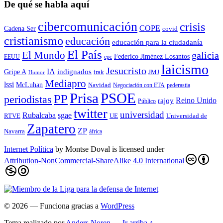
De qué se habla aquí
cibercomunicación
crisis
COPE
Cadena Ser
covid
cristianismo
educación
educación para la ciudadaní­a
El País
El Mundo
galicia
Federico Jiménez Losantos
EEUU
epc
laicismo
Jesucristo
IA
Gripe A
indignados
irak
JMJ
Humor
Mediapro
lssi
McLuhan
Navidad
Negociación con ETA
pederastia
Prisa
PSOE
PP
periodistas
Reino Unido
rajoy
Público
twitter
universidad
sgae
Rubalcaba
RTVE
UE
Universidad de
Zapatero
ZP
Navarra
áfrica
Internet Política
by
Montse Doval
is licensed under
Attribution-NonCommercial-ShareAlike 4.0 International
© 2026
— Funciona gracias a
WordPress
Tema realizado por
Anders Noren
—
Ir arriba ↑