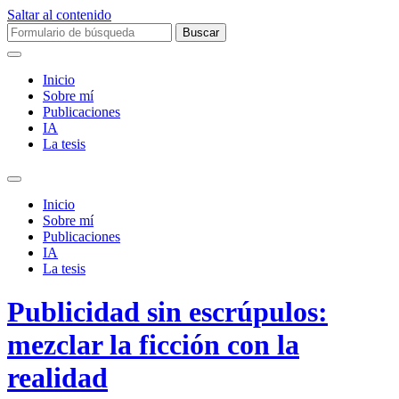
Saltar al contenido
Buscar:
Inicio
Sobre mí­
Publicaciones
IA
La tesis
Alternar
el
Inicio
campo
Sobre mí­
de
Publicaciones
búsqueda
IA
La tesis
Publicidad sin escrúpulos:
mezclar la ficción con la
realidad