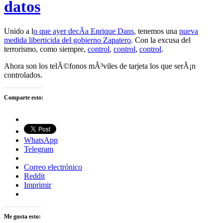
datos
Unido a l
o que ayer decÃ­a Enrique Dans
, tenemos una
nueva
medida liberticida del gobierno Zapatero
. Con la excusa del
terrorismo, como siempre,
control
,
control
,
control
.
Ahora son los telÃ©fonos mÃ³viles de tarjeta los que serÃ¡n
controlados.
Comparte esto:
WhatsApp
Telegram
Correo electrónico
Reddit
Imprimir
Me gusta esto: