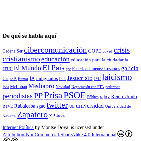
De qué se habla aquí
cibercomunicación
crisis
COPE
Cadena Ser
covid
cristianismo
educación
educación para la ciudadaní­a
El País
El Mundo
galicia
Federico Jiménez Losantos
EEUU
epc
laicismo
Jesucristo
IA
Gripe A
indignados
irak
JMJ
Humor
Mediapro
lssi
McLuhan
Navidad
Negociación con ETA
pederastia
Prisa
PSOE
PP
periodistas
Reino Unido
rajoy
Público
twitter
universidad
sgae
Rubalcaba
RTVE
UE
Universidad de
Zapatero
ZP
Navarra
áfrica
Internet Política
by
Montse Doval
is licensed under
Attribution-NonCommercial-ShareAlike 4.0 International