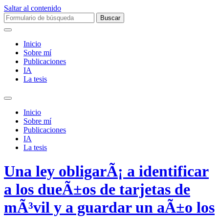
Saltar al contenido
Buscar:
Inicio
Sobre mí­
Publicaciones
IA
La tesis
Alternar
el
Inicio
campo
Sobre mí­
de
Publicaciones
búsqueda
IA
La tesis
Una ley obligarÃ¡ a identificar
a los dueÃ±os de tarjetas de
mÃ³vil y a guardar un aÃ±o los