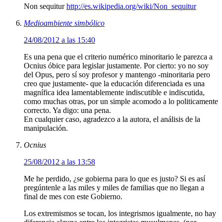
Non sequitur
http://es.wikipedia.org/wiki/Non_sequitur
Medioambiente simbólico
24/08/2012 a las 15:40
Es una pena que el criterio numérico minoritario le parezca a
Ocnius óbice para legislar justamente. Por cierto: yo no soy
del Opus, pero sí soy profesor y mantengo -minoritaria pero
creo que justamente- que la educación diferenciada es una
magnífica idea lamentablemente indiscutible e indiscutida,
como muchas otras, por un simple acomodo a lo politicamente
correcto. Ya digo: una pena.
En cualquier caso, agradezco a la autora, el análisis de la
manipulación.
Ocnius
25/08/2012 a las 13:58
Me he perdido, ¿se gobierna para lo que es justo? Si es así
pregúntenle a las miles y miles de familias que no llegan a
final de mes con este Gobierno.
Los extremismos se tocan, los integrismos igualmente, no hay