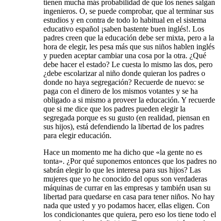
tienen mucha más probabilidad de que los nenes salgan
ingenieros. O, se puede comprobar, que al terminar sus
estudios y en contra de todo lo habitual en el sistema
educativo español ¡saben bastente buen inglés!. Los
padres creen que la educación debe ser mixta, pero a la
hora de elegir, les pesa más que sus niños hablen inglés
y pueden aceptar cambiar una cosa por la otra. ¿Qué
debe hacer el estado? Le cuesta lo mismo las dos, pero
¿debe escolarizar al niño donde quieran los padres o
donde no haya segregación? Recuerde de nuevo: se
paga con el dinero de los mismos votantes y se ha
obligado a si mismo a proveer la educación. Y recuerde
que si me dice que los padres pueden elegir la
segregada porque es su gusto (en realidad, piensan en
sus hijos), está defendiendo la libertad de los padres
para elegir educación.
Hace un momento me ha dicho que «la gente no es
tonta». ¿Por qué suponemos entonces que los padres no
sabrán elegir lo que les interesa para sus hijos? Las
mujeres que yo he conocido del opus son verdaderas
máquinas de currar en las empresas y también usan su
libertad para quedarse en casa para tener niños. No hay
nada que usted y yo podamos hacer, ellas eligen. Con
los condicionantes que quiera, pero eso los tiene todo el