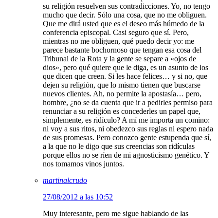
su religión resuelven sus contradicciones. Yo, no tengo
mucho que decir. Sólo una cosa, que no me obliguen.
Que me dirá usted que es el deseo más húmedo de la
conferencia episcopal. Casi seguro que sí. Pero,
mientras no me obliguen, qué puedo decir yo: me
parece bastante bochornoso que tengan esa cosa del
Tribunal de la Rota y la gente se separe a «ojos de
dios», pero qué quiere que le diga, es un asunto de los
que dicen que creen. Si les hace felices… y si no, que
dejen su religión, que lo mismo tienen que buscarse
nuevos clientes. Ah, no permite la apostasía… pero,
hombre, ¿no se da cuenta que ir a pedirles permiso para
renunciar a su religión es concederles un papel que,
simplemente, es ridículo? A mí me importa un comino:
ni voy a sus ritos, ni obedezco sus reglas ni espero nada
de sus promesas. Pero conozco gente estupenda que sí,
a la que no le digo que sus creencias son ridículas
porque ellos no se ríen de mi agnosticismo genético. Y
nos tomamos vinos juntos.
martinalcrudo
27/08/2012 a las 10:52
Muy interesante, pero me sigue hablando de las