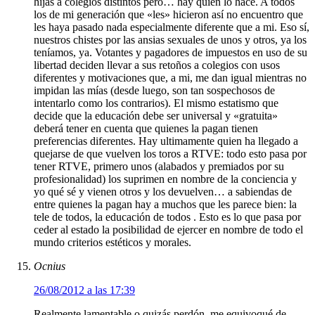
hijas a colegios distintos pero… hay quien lo hace. A todos
los de mi generación que «les» hicieron así no encuentro que
les haya pasado nada especialmente diferente que a mi. Eso sí,
nuestros chistes por las ansias sexuales de unos y otros, ya los
teníamos, ya. Votantes y pagadores de impuestos en uso de su
libertad deciden llevar a sus retoños a colegios con usos
diferentes y motivaciones que, a mi, me dan igual mientras no
impidan las mías (desde luego, son tan sospechosos de
intentarlo como los contrarios). El mismo estatismo que
decide que la educación debe ser universal y «gratuita»
deberá tener en cuenta que quienes la pagan tienen
preferencias diferentes. Hay ultimamente quien ha llegado a
quejarse de que vuelven los toros a RTVE: todo esto pasa por
tener RTVE, primero unos (alabados y premiados por su
profesionalidad) los suprimen en nombre de la conciencia y
yo qué sé y vienen otros y los devuelven… a sabiendas de
entre quienes la pagan hay a muchos que les parece bien: la
tele de todos, la educación de todos . Esto es lo que pasa por
ceder al estado la posibilidad de ejercer en nombre de todo el
mundo criterios estéticos y morales.
Ocnius
26/08/2012 a las 17:39
Realmente lamentable o quizás perdón, me equivoqué de