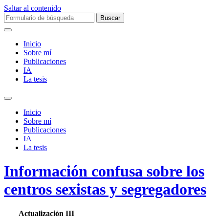
Saltar al contenido
Buscar:
Inicio
Sobre mí­
Publicaciones
IA
La tesis
Alternar
el
Inicio
campo
Sobre mí­
de
Publicaciones
búsqueda
IA
La tesis
Información confusa sobre los
centros sexistas y segregadores
Actualización III