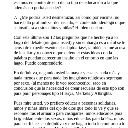
estamos en contra de ello dicho tipo de educación a la que
además no podrá acceder?
7.- ¿Me podría usted desmenuzar, así como por encima, no
hace falta profundizar demasiado, el contenido ideológico que
se insuflará a estos niños y niñas? Hablemos claro.
Con esta última son 12 las preguntas que he hecho ya a lo
largo del debate (ninguna usted) y sin embargo es a mí al se le
acusa de expedir «sentencias lapidarias», también se me acusa
de insultar y reconozco que defender estas ideas con la
palabra puedan parecer un insulto en el entorno en que las
hago. Puedo comprenderlo.
En definitiva, negando usted la mayor y esta es nada más y
nada menos que para nada los integristas religiosos segregan
por sexo, (al menos no le veo reconocerlo), saco en
conclusión que la necesidad de crear escuelas de este tipo son
para parir personajes tipo Hilarys, Merkels y Albrights.
Pues mire usted, yo prefiero educar a personas solidarias,
niños y niñas libres del ojo de dios que todo lo ve y que se
esconde tras el armario para castigarles; niños educados para
la igualdad entre los sexos, niños educados para la Paz, niños
para ser felices en definitiva y que hagan todo lo contrario a lo