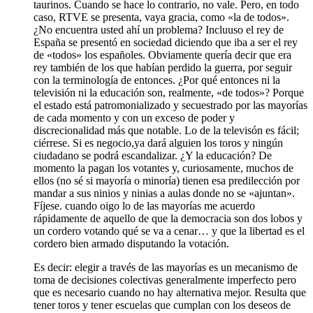
taurinos. Cuando se hace lo contrario, no vale. Pero, en todo
caso, RTVE se presenta, vaya gracia, como «la de todos».
¿No encuentra usted ahí un problema? Incluuso el rey de
España se presentó en sociedad diciendo que iba a ser el rey
de «todos» los españoles. Obviamente quería decir que era
rey también de los que habían perdido la guerra, por seguir
con la terminología de entonces. ¿Por qué entonces ni la
televisión ni la educación son, realmente, «de todos»? Porque
el estado está patromonializado y secuestrado por las mayorías
de cada momento y con un exceso de poder y
discrecionalidad más que notable. Lo de la televisón es fácil;
ciérrese. Si es negocio,ya dará alguien los toros y ningún
ciudadano se podrá escandalizar. ¿Y la educación? De
momento la pagan los votantes y, curiosamente, muchos de
ellos (no sé si mayoría o minoría) tienen esa predilección por
mandar a sus ninios y ninias a aulas donde no se «ajuntan».
Fíjese. cuando oigo lo de las mayorías me acuerdo
rápidamente de aquello de que la democracia son dos lobos y
un cordero votando qué se va a cenar… y que la libertad es el
cordero bien armado disputando la votación.
Es decir: elegir a través de las mayorías es un mecanismo de
toma de decisiones colectivas generalmente imperfecto pero
que es necesario cuando no hay alternativa mejor. Resulta que
tener toros y tener escuelas que cumplan con los deseos de