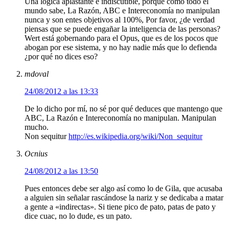
Una lógica aplastante e indiscutible, porque como todo el
mundo sabe, La Razón, ABC e Intereconomía no manipulan
nunca y son entes objetivos al 100%, Por favor, ¿de verdad
piensas que se puede engañar la inteligencia de las personas?
Wert está gobernando para el Opus, que es de los pocos que
abogan por ese sistema, y no hay nadie más que lo defienda
¿por qué no dices eso?
mdoval
24/08/2012 a las 13:33
De lo dicho por mí, no sé por qué deduces que mantengo que
ABC, La Razón e Intereconomía no manipulan. Manipulan
mucho.
Non sequitur
http://es.wikipedia.org/wiki/Non_sequitur
Ocnius
24/08/2012 a las 13:50
Pues entonces debe ser algo así como lo de Gila, que acusaba
a alguien sin señalar rascándose la nariz y se dedicaba a matar
a gente a «indirectas». Si tiene pico de pato, patas de pato y
dice cuac, no lo dude, es un pato.