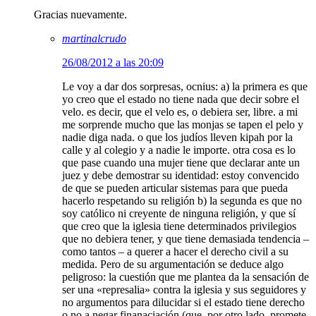
Gracias nuevamente.
martinalcrudo
26/08/2012 a las 20:09
Le voy a dar dos sorpresas, ocnius: a) la primera es que
yo creo que el estado no tiene nada que decir sobre el
velo. es decir, que el velo es, o debiera ser, libre. a mi
me sorprende mucho que las monjas se tapen el pelo y
nadie diga nada. o que los judíos lleven kipah por la
calle y al colegio y a nadie le importe. otra cosa es lo
que pase cuando una mujer tiene que declarar ante un
juez y debe demostrar su identidad: estoy convencido
de que se pueden articular sistemas para que pueda
hacerlo respetando su religión b) la segunda es que no
soy católico ni creyente de ninguna religión, y que sí
que creo que la iglesia tiene determinados privilegios
que no debiera tener, y que tiene demasiada tendencia –
como tantos – a querer a hacer el derecho civil a su
medida. Pero de su argumentación se deduce algo
peligroso: la cuestión que me plantea da la sensación de
ser una «represalia» contra la iglesia y sus seguidores y
no argumentos para dilucidar si el estado tiene derecho
o no a negar finanaciación (que, por otro lado, promete