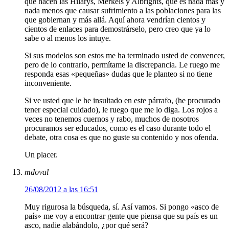
que hacen las Hilarys, Merkels y Albrights, que es nada más y
nada menos que causar sufrimiento a las poblaciones para las
que gobiernan y más allá. Aquí ahora vendrían cientos y
cientos de enlaces para demostrárselo, pero creo que ya lo
sabe o al menos los intuye.
Si sus modelos son estos me ha terminado usted de convencer,
pero de lo contrario, permítame la discrepancia. Le ruego me
responda esas «pequeñas» dudas que le planteo si no tiene
inconveniente.
Si ve usted que le he insultado en este párrafo, (he procurado
tener especial cuidado), le ruego que me lo diga. Los rojos a
veces no tenemos cuernos y rabo, muchos de nosotros
procuramos ser educados, como es el caso durante todo el
debate, otra cosa es que no guste su contenido y nos ofenda.
Un placer.
mdoval
26/08/2012 a las 16:51
Muy rigurosa la búsqueda, sí. Así vamos. Si pongo «asco de
país» me voy a encontrar gente que piensa que su país es un
asco, nadie alabándolo, ¿por qué será?