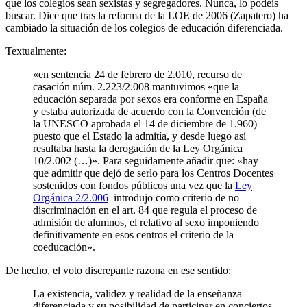
que los colegios sean sexistas y segregadores. Nunca, lo podéis
buscar. Dice que tras la reforma de la LOE de 2006 (Zapatero) ha
cambiado la situación de los colegios de educación diferenciada.
Textualmente:
«en sentencia 24 de febrero de 2.010, recurso de
casación núm. 2.223/2.008 mantuvimos «que la
educación separada por sexos era conforme en España
y estaba autorizada de acuerdo con la Convención (de
la UNESCO aprobada el 14 de diciembre de 1.960)
puesto que el Estado la admitía, y desde luego así
resultaba hasta la derogación de la Ley Orgánica
10/2.002 (…)». Para seguidamente añadir que: «hay
que admitir que dejó de serlo para los Centros Docentes
sostenidos con fondos públicos una vez que la
Ley
Orgánica 2/2.006
introdujo como criterio de no
discriminación en el art. 84 que regula el proceso de
admisión de alumnos, el relativo al sexo imponiendo
definitivamente en esos centros el criterio de la
coeducación».
De hecho, el voto discrepante razona en ese sentido:
La existencia, validez y realidad de la enseñanza
diferenciada y su posibilidad de participar en conciertos