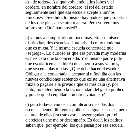
es «de todos». Así que volviendo a los lobos y el
cordero, en nombre del cordero, el rol del estado
seguramente será que esa escuela acepte alumnos
«mixtos». Divertido: lo mismo hay padres que protestan
de los que piensan se otra manera. Pero volveremos
sobre eso. ¿Qué haría usted?
b) vamos a complicarlo un poco más. En ese mismo
distrito hay dos escuelas. Una privada muy moderna
que es mixta. Y la misma escuela concertada que
«segrega». Lo curioso es que esa privada muy moderna
es más cara que la concertada. Y el mismo padre pide
que escolaricen a su hijo/a de acuerdo a sus valores,
que sea en aulas mixtas. ¿Qué debe hacer el estado?
Obligar a la concertada a aceptar al niño/niña con las
nuevas condiciones sabiendo que existe una alternativa
mixta o pagarle a la privada que es más cara (y, por
tanto, no defendiendo la racionalidad del gasto público
y puede que la equidad con otros votantes)?
c) pero todavía vamos a complicarlo más: las dos
escuelas tienen diferentes políticas e iguales costes, pero
en una de ellas (en este caso la «segregada», por el
ejercicio) tiene mejor desempeño. Es decir, los padres
saben que, por ejemplo, los que pasan por esa escuela