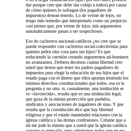
dar porque cree que debe dar cobijo a todos) por causa
de cómo quienes lo sufragan (los pagadores de
impuestos) desean tenerlo. Lo de verme de lejos, no
tengo más remedio que interpretarlo como un prejuicio:
casi pienso que, por verme de lejos, mis argumentos
automáticamente pasan a ser sospechosos.
Eso de cachorros nacional-católicos ¿no cree que se
puede responder con cachorros social-colectivistas para
quienes piden otra cosa para sus hijos? Es que
reduciendo la cuestión creando argumentos ad-hominen
no avanzamos. Debiera decirnos cuánta libertad cree
usted que tienen que tener los padres pagadores de
impuestos para elegir la educación de sus hijos que el
estado paga con el dinero que ellos aportan teniendo los
mismos derechos constitucionales que todos. esa es la
pregunta y no otra. si, casualmente, una institución se
ve «favorecida», resulta que es una institución legal,
que goza de la misma protección que partidos,
sindicatos y asociaciones de jugadores de mus. Y que
resulta que la constitución dice que hay libertad
religiosa y que el estado mantendrá relaciones con la
iglesia católica y las demas confesiones. Créame que a
mi me jode lo mismo que a usted que la iglesia católica
consiga su mención, pero admitamos todos que en esa